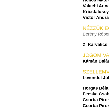
Hollós Máté
Valachi Ann
Kricsfaluss
Victor Andrá
NÉZZÜK EG
Berény Róbert
Z. Karvalics
JOGOM V
Kámán Balá
SZELLEM
Levendel Jú
Horgas Béla
Fecske Csa
Csorba Piro
Csorba Piro