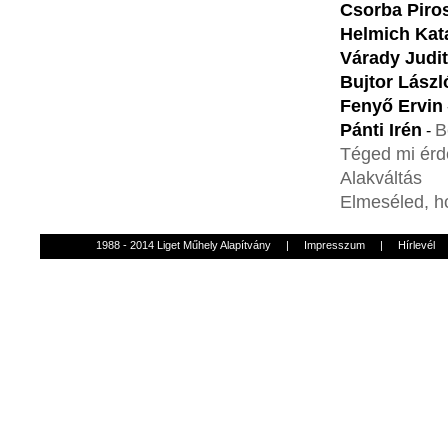
Csorba Piro
Helmich Kat
Várady Judit
Bujtor Lászl
Fenyő Ervin
Pánti Irén
B
-
Téged mi érd
Alakváltás
Elmeséled, h
1988 - 2014 Liget Műhely Alapítvány
|
Impresszum
|
Hírlevél