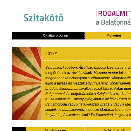
Oktatási program
Folyóirat
2013/1
Szarvasok
képében
,
Átváltozó
hangok
kíséretében
,
Vá
megtörténtek
az
Átváltozás
ok
.
Micsoda
madár
lett
, de
megbabonázott
Zuboly
ból
a
Vérfarkasok
,
vámpírok
és
eljön
a
tavasz
és
Nézzük
együtt
Berény
Róbert
képeit
űrtüdőig
Mindennapi
átváltozások
at
látunk
.
Aztán
meg
Polgártársak
és
polgártársnők
a
Színjátékok
szekerén
a
Szellemvasút…
avagy
gyógyíthat-e
az
író
?
Téged
m
Csillámcsoda
vagy
Kristályország
virágai
?
Vagy
a
Mes
segítők
és
bűbájkeverők
, s
persze
Madarak
közreműk
Betyárélet
,
Alakváltások
kal
?
És
Elmeséled
,
hogy
mit
r
Aktuális szám
Archív számok