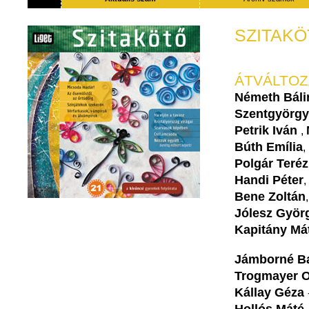
SZITAKÖ
ÁTVÁLTOZ
Németh Báli
Szentgyörgy
Petrik Iván
,
Búth Emília
,
Polgár Teréz
Handi Péter
,
Bene Zoltán
Jólesz Györ
Kapitány Má
Jámborné B
Trogmayer O
Kállay Géza