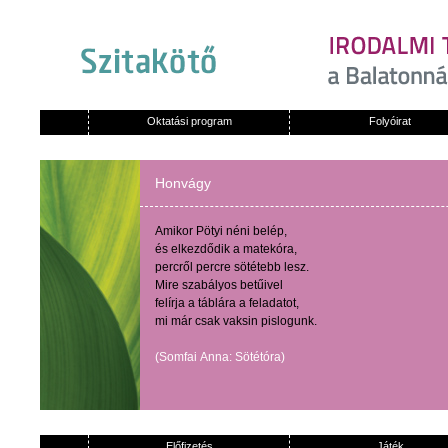
Oktatási program
Folyóirat
Honvágy
Amikor
Pötyi
néni
belép
,
és
elkezdődik
a
matekóra
,
percről
percre
sötétebb
lesz
.
Mire
szabályos
betűivel
felírja
a
táblára
a
feladatot
,
mi
már
csak
vaksin
pislogunk
.
(
Somfai
Anna:
Sötétóra
)
Előfizetés
Játék