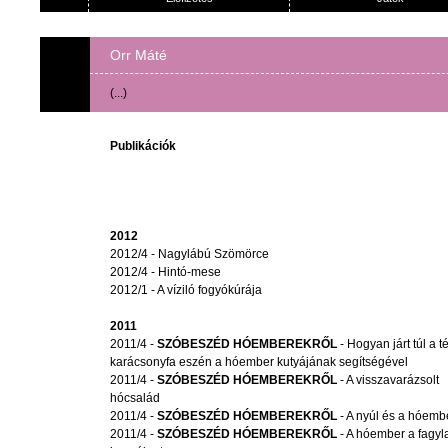
Orr Máté
(...)
Publikációk
2012
2012/4 - Nagylábú Szömörce
2012/4 - Hintó-mese
2012/1 - A víziló fogyókúrája
2011
2011/4 -
SZÓBESZÉD HÓEMBEREKRŐL
- Hogyan járt túl a t
karácsonyfa eszén a hóember kutyájának segítségével
2011/4 -
SZÓBESZÉD HÓEMBEREKRŐL
- A visszavarázsolt
hócsalád
2011/4 -
SZÓBESZÉD HÓEMBEREKRŐL
- A nyúl és a hóemb
2011/4 -
SZÓBESZÉD HÓEMBEREKRŐL
- A hóember a fagyla