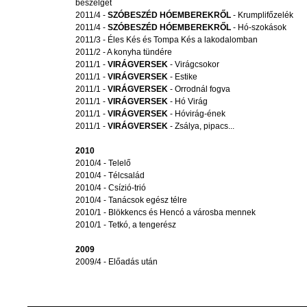
beszélget
2011/4 -
SZÓBESZÉD HÓEMBEREKRŐL
- Krumplifőzelék
2011/4 -
SZÓBESZÉD HÓEMBEREKRŐL
- Hó-szokások
2011/3 - Éles Kés és Tompa Kés a lakodalomban
2011/2 - A konyha tündére
2011/1 -
VIRÁGVERSEK
- Virágcsokor
2011/1 -
VIRÁGVERSEK
- Estike
2011/1 -
VIRÁGVERSEK
- Orrodnál fogva
2011/1 -
VIRÁGVERSEK
- Hó Virág
2011/1 -
VIRÁGVERSEK
- Hóvirág-ének
2011/1 -
VIRÁGVERSEK
- Zsálya, pipacs...
2010
2010/4 - Telelő
2010/4 - Télcsalád
2010/4 - Csízió-trió
2010/4 - Tanácsok egész télre
2010/1 - Blökkencs és Hencó a városba mennek
2010/1 - Tetkó, a tengerész
2009
2009/4 - Előadás után