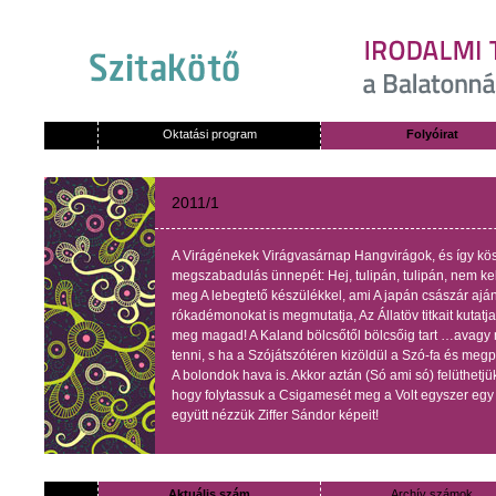
Oktatási program
Folyóirat
2011/1
A Virágénekek Virágvasárnap Hangvirágok, és így kös
megszabadulás ünnepét: Hej, tulipán, tulipán, nem ke
meg A lebegtető készülékkel, ami A japán császár ajá
rókadémonokat is megmutatja, Az Állatöv titkait kutatja
meg magad! A Kaland bölcsőtől bölcsőig tart …avagy 
tenni, s ha a Szójátszótéren kizöldül a Szó-fa és megp
A bolondok hava is. Akkor aztán (Só ami só) felüthetjü
hogy folytassuk a Csigamesét meg a Volt egyszer egy s
együtt nézzük Ziffer Sándor képeit!
Aktuális szám
Archív számok