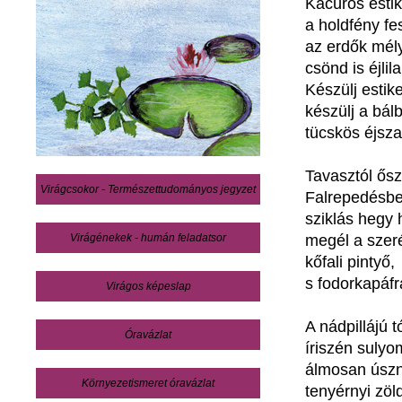
Kacúros estik
a holdfény fes
az erdők mély
csönd is éjlila
Készülj estike
készülj a bál
tücskös éjsz
Tavasztól ősz
Virágcsokor - Természettudományos jegyzet
Falrepedésbe
sziklás hegy 
Virágénekek - humán feladatsor
megél a szer
kőfali pintyő,
s fodorkapáfr
Virágos képeslap
A nádpillájú t
Óravázlat
íriszén sulyo
álmosan úsz
Környezetismeret óravázlat
tenyérnyi zöld