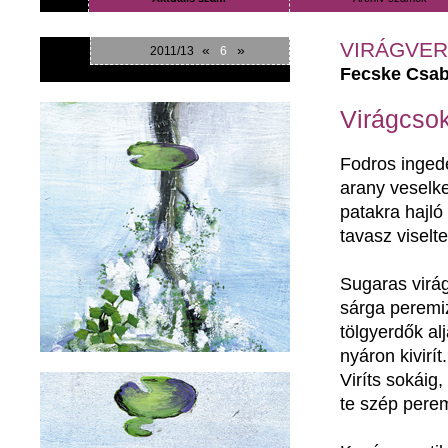
VIRÁGVE
«
»
2011/13
6
Fecske Csa
Virágcso
Fodros inged
arany veselke
patakra hajló
tavasz viselte
Sugaras virág
sárga peremi
tölgyerdők al
nyáron kivirít.
Viríts sokáig,
te szép perem