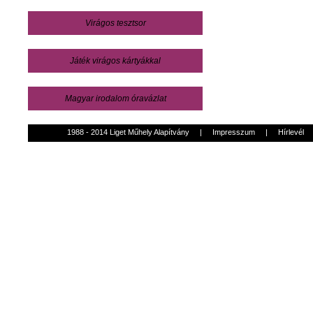
Virágos tesztsor
Játék virágos kártyákkal
Magyar irodalom óravázlat
1988 - 2014 Liget Műhely Alapítvány
|
Impresszum
|
Hírlevél