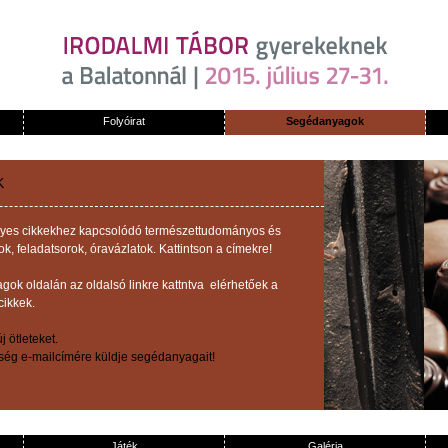
Folyóirat
Segédanyagok
K
z egyes cikkekhez kapcsolódó természettudományos és
 feladatsorok, óravázlatok. Kattintson a címekre!
ok oldalán az oldalsó linkre kattntva elérhetőek a
cikkek.
 ötleteket.
őség e-mailcímére küldje segédanyagait!
Játék
Galéria