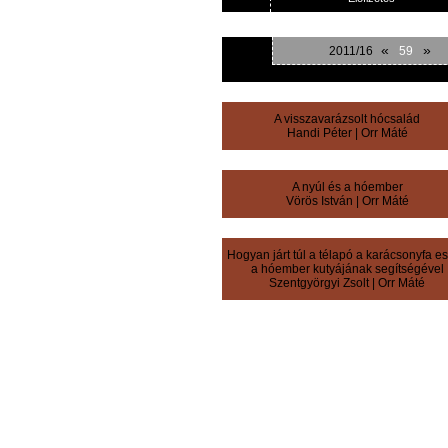
«
»
2011/16
59
A visszavarázsolt hócsalád
Handi Péter
|
Orr Máté
A nyúl és a hóember
Vörös István
|
Orr Máté
Hogyan járt túl a télapó a karácsonyfa e
a hóember kutyájának segítségével
Szentgyörgyi Zsolt
|
Orr Máté