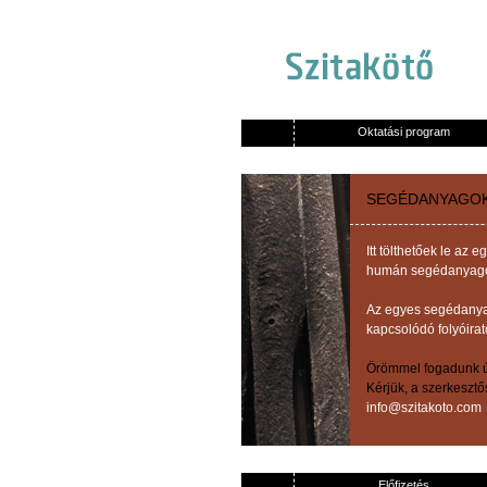
Oktatási program
SEGÉDANYAGO
Itt tölthetőek le a
humán segédanyagok,
Az egyes segédanyag
kapcsolódó folyóirat
Örömmel fogadunk új
Kérjük, a szerkeszt
info@szitakoto.com
Előfizetés