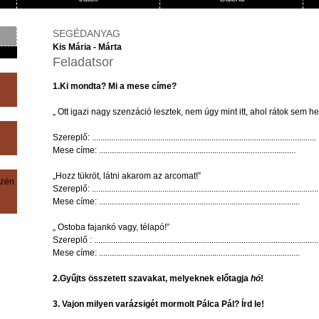
SEGÉDANYAG
Kis Mária - Márta
Feladatsor
1.Ki
mondta
? Mi a
mese
címe
?
„
Ott
igazi
nagy
szenzáció
lesztek
,
nem
úgy
mint
itt
,
ahol
rátok
sem
he
Szereplő
: .........................................................................................................
Mese
címe
: ............................................................................................
„Hozz
tükröt
,
látni
akarom
az
arcomat
!”
szén
Szereplő
: ..........................................................................................................
Mese
címe
: ..............................................................................................
„
Ostoba
fajankó
vagy
,
télapó
!”
Szereplő
: .........................................................................................................
Mese
címe
: ..............................................................................................
2.Gyűjts összetett szavakat, melyeknek előtagja
hó
!
3. Vajon milyen varázsigét mormolt Pálca Pál? Írd le!