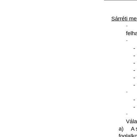
Sárréti
me
·
felh
·
·
Vála
a) A
foglalk