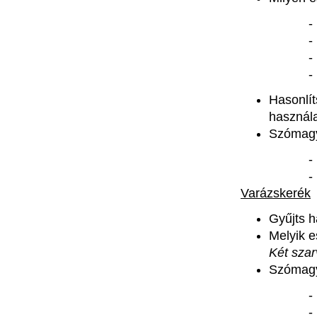
Hasonlít
használ
Szómagy
Varázskerék
Gyűjts
h
Melyik
e
Két
szar
Szómagy