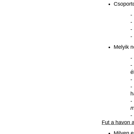
Csoport
Melyik
n
é
h
m
Fut
a
havon
Milyen
e