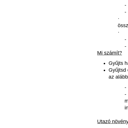
·
össz
·
Mi
számít
?
Gyűjts
h
Gyűjtsd
az
alább
m
i
Utazó
növén