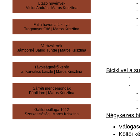
Utazó növények
Victor András
|
Maros Krisztina
Fut a havon a fakutya
Trogmayer Ottó
|
Maros Krisztina
Varázskerék
Jámborné Balog Tünde
|
Maros Krisztina
Távolságmérő kerék
Biciklivel
a
su
Z. Karvalics László
|
Maros Krisztina
Sárréti mendemondák
Pánti Irén
|
Maros Krisztina
Galilei csillaga 1612
Szerkesztőség
|
Maros Krisztina
Négykezes
bi
Válogas
Költői
k