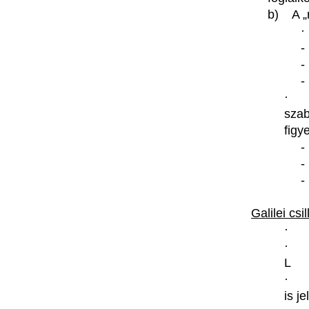
b) A
„
·
sza
figy
Galilei
csi
· 
·
L
·
is
je