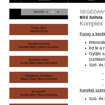
SEGÉDAN
«
»
2012/20
111
Bíró Szilvia
Komplex 
Forog, látod
Szerkesztőség
Forog a
keré
Ritmizál
Kereket szerelek
Németh Bálint
|
Maros Krisztina
Írd
le a
Gyűjts
s
(
szólás
Biciklivel suliba
Szabó Attila
|
Maros Krisztina
Szó
-
és
Négykezes biciklitúra
Miklya Zsolt
|
Maros Krisztina
Kereket
szer
Mi számít?
Horgas Béla
|
Maros Krisztina
Szó
-
és