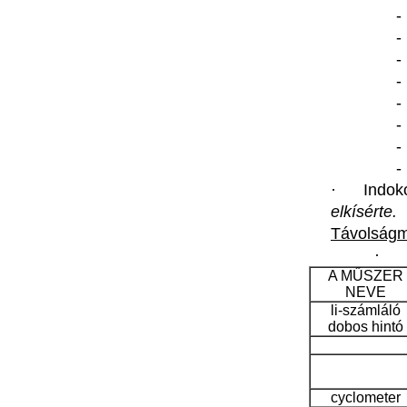
·
Indok
elkísérte
.
Távolság
A
MŰSZER
NEVE
li-számláló
dobos
hintó
cyclometer