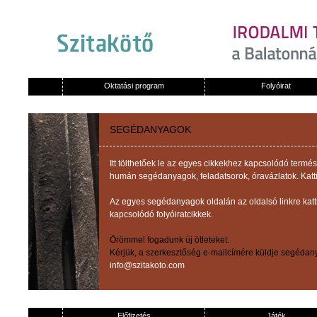
Oktatási program
Folyóirat
SEGÉDANYAGOK
Itt tölthetőek le az egyes cikkekhez kapcsolódó term
humán segédanyagok, feladatsorok, óravázlatok. Katti
Az egyes segédanyagok oldalán az oldalsó linkre kat
kapcsolódó folyóiratcikkek.
Örömmel fogadunk új ötleteket.
Kérjük, a szerkesztőség e-mailcímére küldje segédany
info@szitakoto.com
Előfizetés
Játék