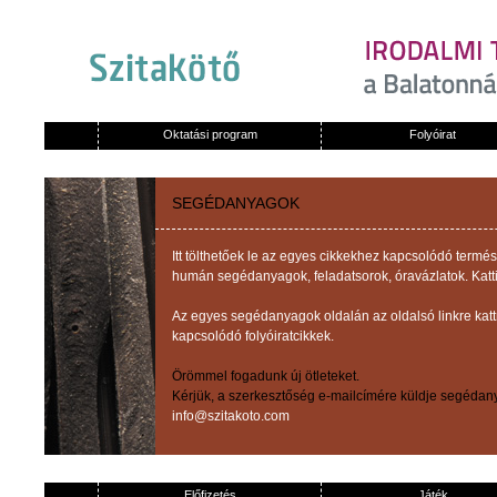
Oktatási program
Folyóirat
SEGÉDANYAGOK
Itt tölthetőek le az egyes cikkekhez kapcsolódó term
humán segédanyagok, feladatsorok, óravázlatok. Katti
Az egyes segédanyagok oldalán az oldalsó linkre kat
kapcsolódó folyóiratcikkek.
Örömmel fogadunk új ötleteket.
Kérjük, a szerkesztőség e-mailcímére küldje segédany
info@szitakoto.com
Előfizetés
Játék