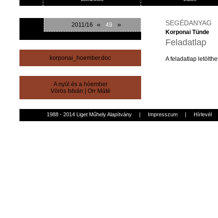
SEGÉDANYAG
«
»
2011/16
49
Korponai Tünde
Feladatlap
korponai_hoember.doc
A
feladatlap
letölthe
A nyúl és a hóember
Vörös István
|
Orr Máté
1988 - 2014 Liget Műhely Alapítvány
|
Impresszum
|
Hírlevél