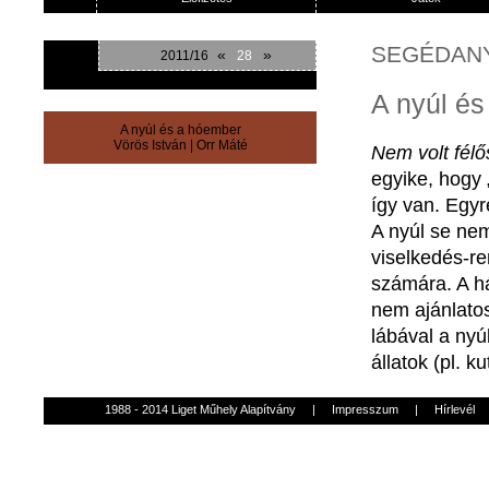
SEGÉDAN
«
»
2011/16
28
A nyúl és
A nyúl és a hóember
Vörös István
|
Orr Máté
Nem
volt
félő
egyike
,
hogy
így
van.
Egyr
A
nyúl
se
ne
viselkedés-r
számára
. A
h
nem
ajánlato
lábával
a
nyú
állatok
(
pl
.
ku
1988 - 2014 Liget Műhely Alapítvány
|
Impresszum
|
Hírlevél