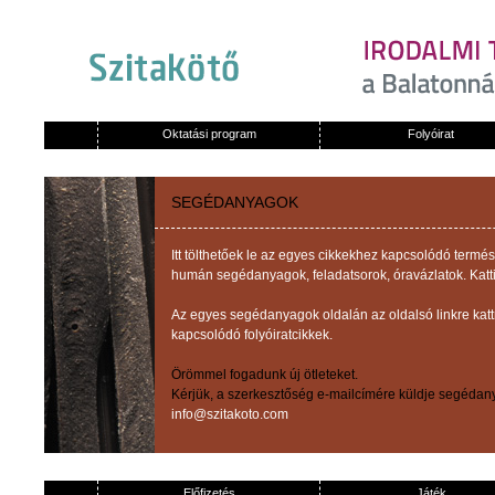
Oktatási program
Folyóirat
SEGÉDANYAGOK
Itt tölthetőek le az egyes cikkekhez kapcsolódó term
humán segédanyagok, feladatsorok, óravázlatok. Katti
Az egyes segédanyagok oldalán az oldalsó linkre kat
kapcsolódó folyóiratcikkek.
Örömmel fogadunk új ötleteket.
Kérjük, a szerkesztőség e-mailcímére küldje segédany
info@szitakoto.com
Előfizetés
Játék