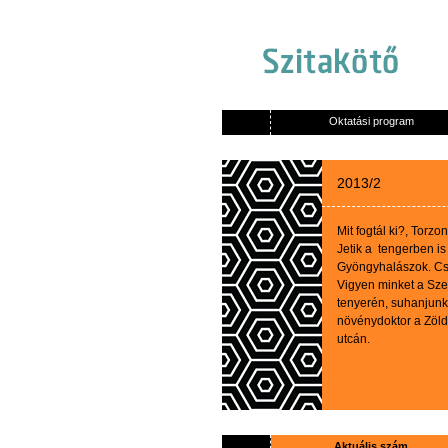
Oktatási program
2013/2
Mit
fogtál
ki
?,
Torzon
Jetik
a
tengerben
i
Gyöngyhalászok
.
Cs
Vigyen
minket
a
Sze
tenyerén
,
suhanjunk
növénydoktor
a
Zöld
utcán
.
Aktuális szám