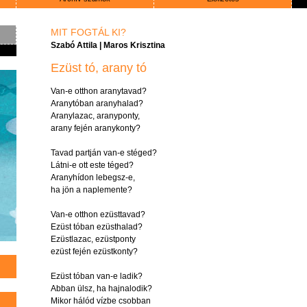
MIT FOGTÁL KI?
Szabó Attila
|
Maros Krisztina
Ezüst tó, arany tó
Van-e
otthon
aranytavad
?
Aranytóban
aranyhalad
?
Aranylazac
,
aranyponty
,
arany
fején
aranykonty
?
Tavad
partján
van-e
stéged
?
Látni-e
ott
este
téged
?
Aranyhídon
lebegsz-e
,
ha
jön
a
naplemente
?
Van-e
otthon
ezüsttavad
?
Ezüst
tóban
ezüsthalad
?
Ezüstlazac
,
ezüstponty
ezüst
fején
ezüstkonty
?
Ezüst
tóban
van-e
ladik
?
Abban
ülsz
, ha
hajnalodik
?
Mikor
hálód
vízbe
csobban