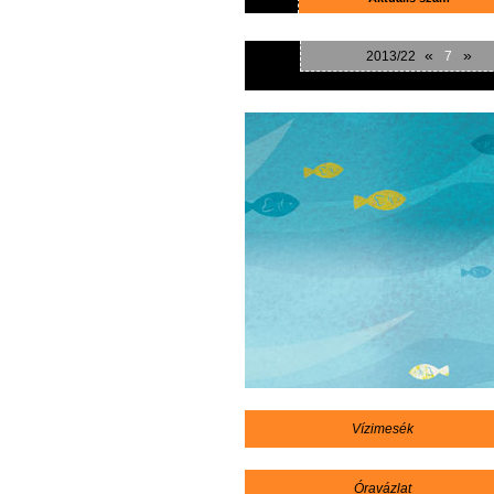
«
»
2013/22
7
Vízimesék
Óravázlat