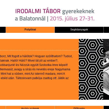
Folyóirat
Segédanyagok
borz
,
Mit
fogott
a
hálótok
?
Hogyan
szólíthatom
?
Tudod
,
s
laknak
.
Halló
!
Háló
?
Mivel
lát
jól
az
ember?,
obbanjunk
!
és
Nézzük
együtt
Szobotka
Imre
képeit
!
llemvasút
,
avagy
a
sírás
és
nevetés
ereje
Nagymama
Mint
hal
a
vízben
, mint
Az
istennő
madara
, mint A
ebéd
után
.
Táltoslovam
patkója
csattog
ott
:
Játék
az
Archív számok
Előfizetés