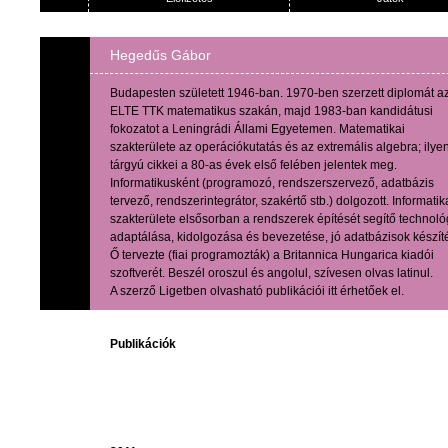
Hegedűs Gábor
Budapesten született 1946-ban. 1970-ben szerzett diplomát a
ELTE TTK matematikus szakán, majd 1983-ban kandidátusi
fokozatot a Leningrádi Állami Egyetemen. Matematikai
szakterülete az operációkutatás és az extremális algebra; ilye
tárgyú cikkei a 80-as évek első felében jelentek meg.
Informatikusként (programozó, rendszerszervező, adatbázis
tervező, rendszerintegrátor, szakértő stb.) dolgozott. Informatik
szakterülete elsősorban a rendszerek építését segítő technoló
adaptálása, kidolgozása és bevezetése, jó adatbázisok készít
Ő tervezte (fiai programozták) a Britannica Hungarica kiadói
szoftverét. Beszél oroszul és angolul, szívesen olvas latinul.
A szerző Ligetben olvasható publikációi itt érhetőek el.
Publikációk