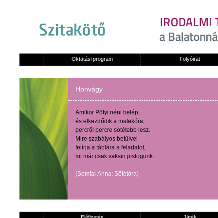
Oktatási program
Folyóirat
Honvágy
Amikor
Pötyi
néni
belép
,
és
elkezdődik
a
matekóra
,
percről
percre
sötétebb
lesz
.
Mire
szabályos
betűivel
felírja
a
táblára
a
feladatot
,
mi
már
csak
vaksin
pislogunk
.
(
Somfai
Anna:
Sötétóra
)
Előfizetés
Játék