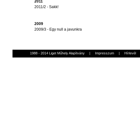
2011
2011/2 - Sakk!
2009
2009/3 - Egy null a javunkra
1988 - 2014 Liget Műhely Alapítvány
|
Impresszum
|
Hírlevél