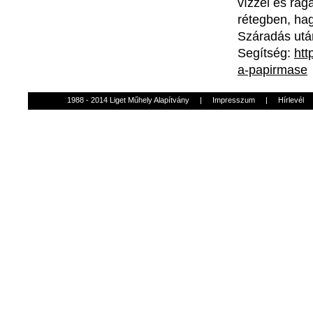
vízzel és rag
rétegben, hag
Száradás után 
Segítség:
htt
a-papirmase
1988 - 2014 Liget Műhely Alapítvány
|
Impresszum
|
Hírlevél