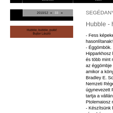
SEGÉDAN
«
»
2010/12
33
Hubble - 
Hubble, bubble, pukk!
Bujtor László
- Fess képek
hasonlítana
- Éggömbök. P
Hipparkhosz k
és több mint 
az éggömbje e
amikor a köny
Bradley E. S
Nemzeti Régé
úgynevezett 
tartja a váll
Ptolemaiosz m
- Készítsünk l