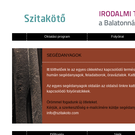
Oktatási program
Folyóirat
SEGÉDANYAGOK
Itt tölthetőek le az egyes cikkekhez kapcsolódó term
humán segédanyagok, feladatsorok, óravázlatok. Katti
Az egyes segédanyagok oldalán az oldalsó linkre kat
kapcsolódó folyóiratcikkek.
Örömmel fogadunk új ötleteket.
Kérjük, a szerkesztőség e-mailcímére küldje segédany
info@szitakoto.com
Előfizetés
Játék