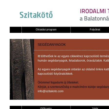
Oktatási program
Folyóirat
SEGÉDANYAGOK
Itt tölthetőek le az egyes cikkekhez kapcsolódó term
humán segédanyagok, feladatsorok, óravázlatok. Katti
Az egyes segédanyagok oldalán az oldalsó linkre kat
kapcsolódó folyóiratcikkek.
Örömmel fogadunk új ötleteket.
Kérjük, a szerkesztőség e-mailcímére küldje segédany
info@szitakoto.com
Előfizetés
Játék