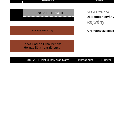
SEGÉDANYAG
«
»
2010/11
43
Dési Huber István Á
Rejtvény
rejtvénykész.jpg
A rejtvény az oldals
Cerka Cofli és Orna Mentika
Horgas Béla
|
László Luca
1988 - 2014 Liget Műhely Alapítvány
|
Impresszum
|
Hírlevél