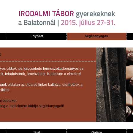
Folyóirat
Segédanyagok
K
z egyes cikkekhez kapcsolódó természettudományos és
 feladatsorok, óravázlatok. Kattintson a címekre!
ok oldalán az oldalsó linkre kattntva elérhetőek a
cikkek.
 ötleteket.
őség e-mailcímére küldje segédanyagait!
Játék
Galéria