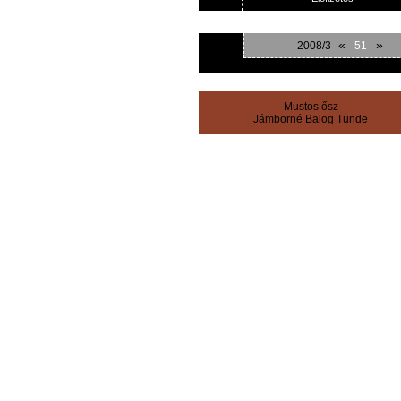
«
»
2008/3
51
Mustos ősz
Jámborné Balog Tünde