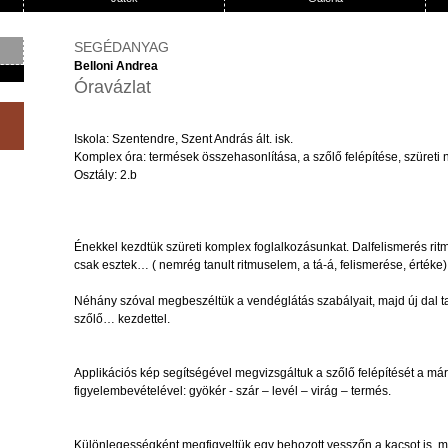
SEGÉDANYAG
Belloni Andrea
Óravázlat
Iskola: Szentendre, Szent András ált. isk.
Komplex óra: termések összehasonlítása, a szőlő felépítése, szüret
Osztály: 2.b
Énekkel kezdtük szüreti komplex foglalkozásunkat. Dalfelismerés rit
csak esztek… ( nemrég tanult ritmuselem, a tá-á, felismerése, értéke)
Néhány szóval megbeszéltük a vendéglátás szabályait, majd új dal ta
szőlő… kezdettel.
Applikációs kép segítségével megvizsgáltuk a szőlő felépítését a már
figyelembevételével: gyökér - szár – levél – virág – termés.
Különlegességként megfigyeltük egy behozott vesszőn a kacsot is, m