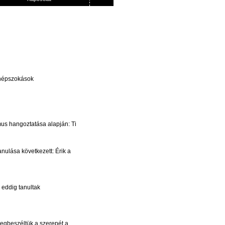
i népszokások
mus hangoztatása alapján: Ti
nulása következett: Érik a
 eddig tanultak
egbeszéltük a szerepét a