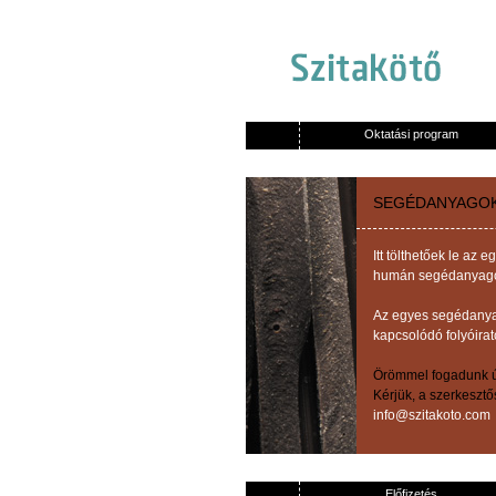
Oktatási program
SEGÉDANYAGO
Itt tölthetőek le a
humán segédanyagok,
Az egyes segédanyag
kapcsolódó folyóirat
Örömmel fogadunk új
Kérjük, a szerkeszt
info@szitakoto.com
Előfizetés