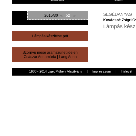
SEGÉDANYAG
«
»
2015/30
52
Kovácsné Zsigri Cs
Lámpás kész
Lámpás készítése.pdf
Szörnyű mese áramszünet idején
Császár Annamária
|
Láng Anna
1988 - 2014 Liget Műhely Alapítvány
|
Impresszum
|
Hírlevél