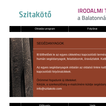
Oktatási program
Folyóirat
SEGÉDANYAGOK
Itt tölthetőek le az egyes cikkekhez kapcsolódó term
humán segédanyagok, feladatsorok, óravázlatok. Katti
Az egyes segédanyagok oldalán az oldalsó linkre kat
kapcsolódó folyóiratcikkek.
Örömmel fogadunk új ötleteket.
Kérjük, a szerkesztőség e-mailcímére küldje segédany
info@szitakoto.com
Előfizetés
Játék