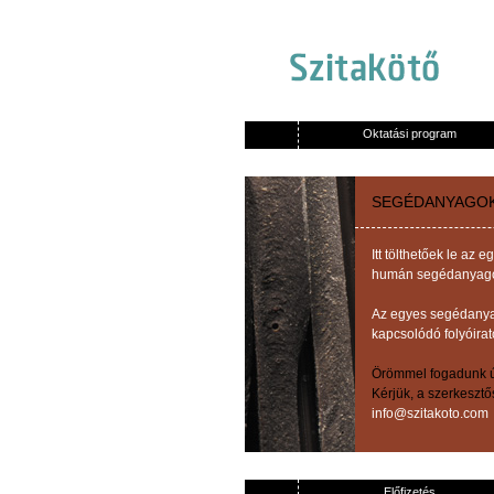
Oktatási program
SEGÉDANYAGO
Itt tölthetőek le a
humán segédanyagok,
Az egyes segédanyag
kapcsolódó folyóirat
Örömmel fogadunk új
Kérjük, a szerkeszt
info@szitakoto.com
Előfizetés