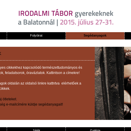
Folyóirat
Segédanyagok
K
z egyes cikkekhez kapcsolódó természettudományos és
 feladatsorok, óravázlatok. Kattintson a címekre!
ok oldalán az oldalsó linkre kattntva elérhetőek a
cikkek.
 ötleteket.
őség e-mailcímére küldje segédanyagait!
Játék
Galéria