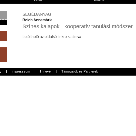
SEGÉDANYAG
Reich Annamária
Színes kalapok - kooperatív tanulási módszer
Letölthető
az
oldalsó
linkre
kattintva
.
a
y
|
Impresszum
|
Hírlevél
|
Támogatók és Partnerek