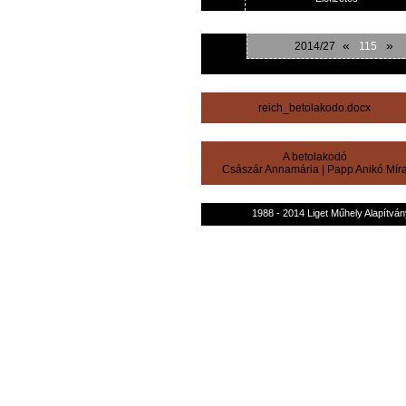
«
»
2014/27
115
reich_betolakodo.docx
A betolakodó
Császár Annamária
|
Papp Anikó Mír
1988 - 2014 Liget Műhely Alapítván