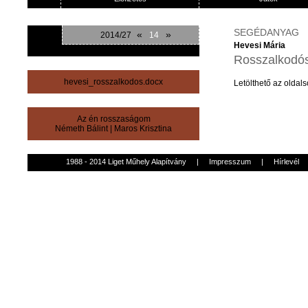
SEGÉDANYAG
«
»
2014/27
14
Hevesi Mária
Rosszalkodós
hevesi_rosszalkodos.docx
Letölthető
az
oldals
Az én rosszaságom
Németh Bálint
|
Maros Krisztina
1988 - 2014 Liget Műhely Alapítvány
|
Impresszum
|
Hírlevél