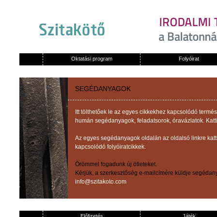
Oktatási program
Folyóirat
SEGÉDANYAGOK
Itt tölthetőek le az egyes cikkekhez kapcsolódó term
humán segédanyagok, feladatsorok, óravázlatok. Katti
Az egyes segédanyagok oldalán az oldalsó linkre kat
kapcsolódó folyóiratcikkek.
Örömmel fogadunk új ötleteket.
Kérjük, a szerkesztőség e-mailcímére küldje segédany
info@szitakoto.com
Előfizetés
Játék