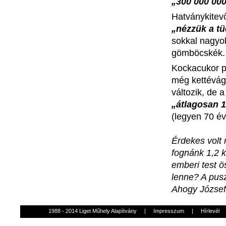
„300 000 00
Hatványkitev
„nézzük
a
t
sokkal
nagyo
gömböcskék
Kockacukor
p
még
kettévá
változik
, de 
„átlagosan
1
(
legyen
70
év
Érdekes
volt
fognánk
1,2
emberi
test
ö
lenne
? A
pus
Ahogy
József
1988 - 2014 Liget Műhely Alapítvány
|
Impresszum
|
Hírlevél