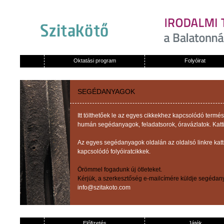
Oktatási program
Folyóirat
SEGÉDANYAGOK
Itt tölthetőek le az egyes cikkekhez kapcsolódó term
humán segédanyagok, feladatsorok, óravázlatok. Katti
Az egyes segédanyagok oldalán az oldalsó linkre kat
kapcsolódó folyóiratcikkek.
Örömmel fogadunk új ötleteket.
Kérjük, a szerkesztőség e-mailcímére küldje segédany
info@szitakoto.com
Előfizetés
Játék