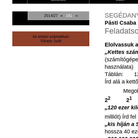
SEGÉDAN
«
»
2014/27
161
Pásti Csaba
Feladatso
Az ember számokban
Várady Judit
Elolvassuk
„Kettes
szá
(
számítógép
használata
)
Táblán
: 
Írd
alá
a
kett
Mego
2
2
2
„120
ezer
ki
milliót
)
Írd
fel
„kis
híján
a
hossza
40
ez