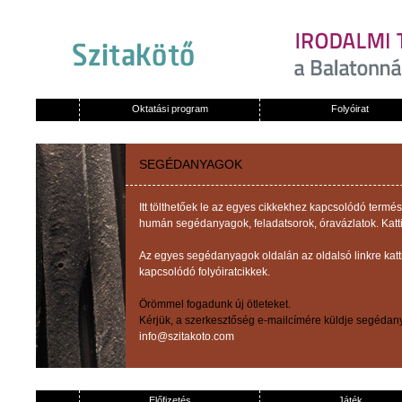
Oktatási program
Folyóirat
SEGÉDANYAGOK
Itt tölthetőek le az egyes cikkekhez kapcsolódó term
humán segédanyagok, feladatsorok, óravázlatok. Katti
Az egyes segédanyagok oldalán az oldalsó linkre kat
kapcsolódó folyóiratcikkek.
Örömmel fogadunk új ötleteket.
Kérjük, a szerkesztőség e-mailcímére küldje segédany
info@szitakoto.com
Előfizetés
Játék