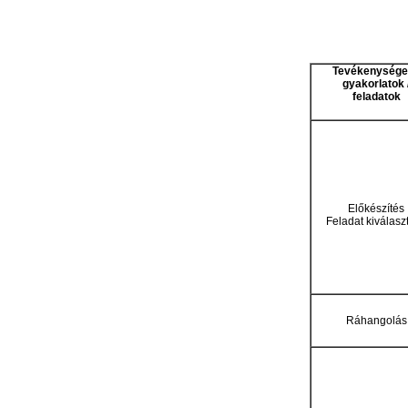
Tevékenység
gyakorlatok
feladatok
Előkészítés
Feladat
kiválasz
Ráhangolás