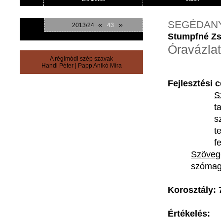
SEGÉDAN
«
»
2013/24
43
Stumpfné Zs
Óravázlat
A régimódi szép szavak
Handi Péter
|
Papp Anikó Míra
Fejlesztési
c
S
t
s
t
f
Szöveg
szómag
Korosztály
:
Értékelés
: