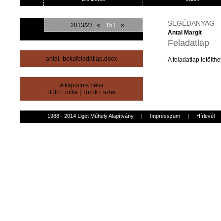
SEGÉDANYAG
«
»
2013/23
151
Antal Margit
Feladatlap
antal_bekafeladatlap.docx
A
feladatlap
letölthe
A kapucnis béka
Búth Emília
|
Török Eszter
1988 - 2014 Liget Műhely Alapítvány
|
Impresszum
|
Hírlevél