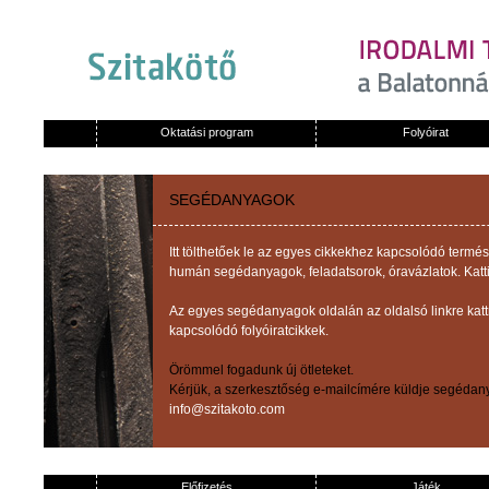
Oktatási program
Folyóirat
SEGÉDANYAGOK
Itt tölthetőek le az egyes cikkekhez kapcsolódó term
humán segédanyagok, feladatsorok, óravázlatok. Katti
Az egyes segédanyagok oldalán az oldalsó linkre kat
kapcsolódó folyóiratcikkek.
Örömmel fogadunk új ötleteket.
Kérjük, a szerkesztőség e-mailcímére küldje segédany
info@szitakoto.com
Előfizetés
Játék