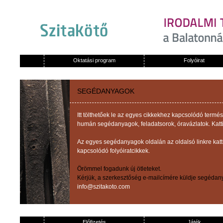
Oktatási program
Folyóirat
SEGÉDANYAGOK
Itt tölthetőek le az egyes cikkekhez kapcsolódó term
humán segédanyagok, feladatsorok, óravázlatok. Katti
Az egyes segédanyagok oldalán az oldalsó linkre kat
kapcsolódó folyóiratcikkek.
Örömmel fogadunk új ötleteket.
Kérjük, a szerkesztőség e-mailcímére küldje segédany
info@szitakoto.com
Előfizetés
Játék