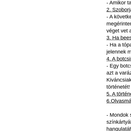
-
Amikor
t
2.
Szoborj
- A
követk
megérint
véget
vet 
3. Ha
bees
- Ha a
tóp
jelennek
m
4.
A
botcsi
-
Egy
botc
azt
a
vará
Kiváncsia
történetét
!
5. A
történ
6.Olvasm
-
Mondok
színkártyá
hangulatá