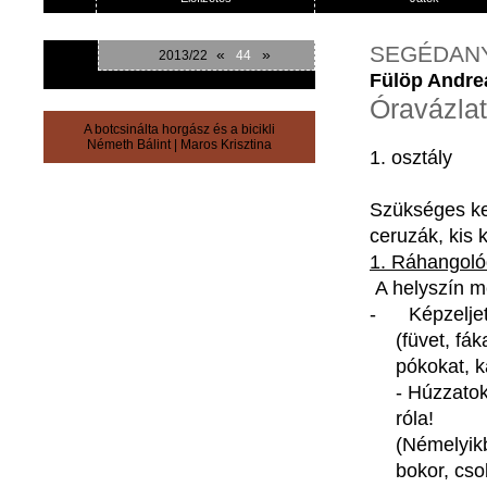
SEGÉDAN
«
»
2013/22
44
Fülöp Andre
Óravázlat
A botcsinálta horgász és a bicikli
Németh Bálint
|
Maros Krisztina
1.
osztály
Szükséges
k
ceruzák
,
kis
1.
Ráhangoló
A
helyszín
m
-
Képzelje
(
füvet
,
fák
pókokat
,
k
-
Húzzato
róla
!
(
Némelyik
bokor
,
cso