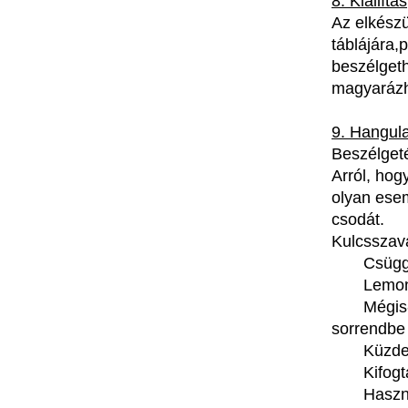
8.
Kiállítás
Az
elkészü
táblájára
,
p
beszélget
magyarázh
9.
Hangula
Beszélget
Arról
,
hog
olyan
ese
csodát
.
Kulcsszav
Csüg
Lemo
Mégis
sorrendbe
Küzd
Kifog
Haszn