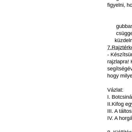
figyelni
,
h
gubba
csügg
küzdel
7.Rajztér
-
Készítsü
rajzlapra
!
segítségé
hogy
mily
Vázlat
:
I.
Botcsiná
II.Kifog
eg
III. A
táltos
IV. A
horg