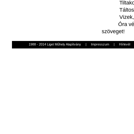
Tiltak
Táltos
Vizek
Óra
v
szöveget
!
1988 - 2014 Liget Műhely Alapítvány
|
Impresszum
|
Hírlevél