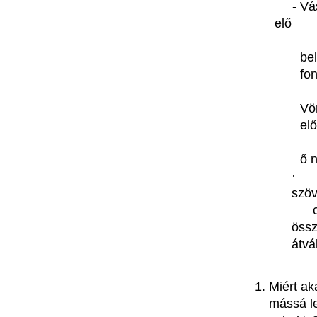
-
Vá
elő
be
fo
Vö
el
ő
·
szö
össz
átvá
Miért
ak
mássá
l