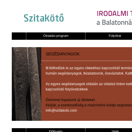
Oktatási program
Folyóirat
SEGÉDANYAGOK
Itt tölthetőek le az egyes cikkekhez kapcsolódó term
humán segédanyagok, feladatsorok, óravázlatok. Katti
Az egyes segédanyagok oldalán az oldalsó linkre kat
kapcsolódó folyóiratcikkek.
Örömmel fogadunk új ötleteket.
Kérjük, a szerkesztőség e-mailcímére küldje segédany
info@szitakoto.com
Előfizetés
Játék