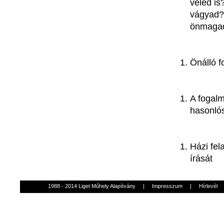
veled
is
vágyad
?
önmaga
Önálló
f
A
fogal
hasonló
Házi
fel
írását
1988 - 2014 Liget Műhely Alapítvány
|
Impresszum
|
Hírlevél