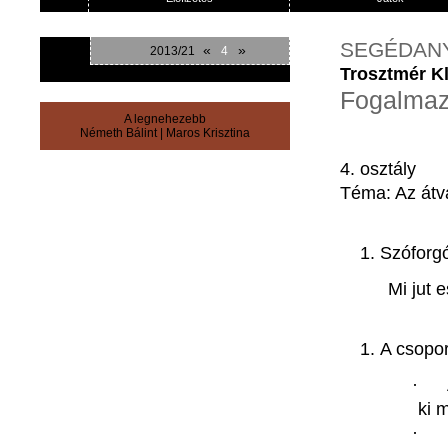
SEGÉDAN
«
»
2013/21
4
Trosztmér K
Fogalmaz
A legnehezebb
Németh Bálint
|
Maros Krisztina
4.
osztály
Téma
:
Az
átv
Szóforg
Mi jut
e
A
csopor
· 
ki
m
·