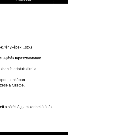
ek
,
fényképek…stb
.)
e
. A
játék
tapasztalatának
özben
feladatuk
kiírni
a
oportmunkában
.
yzése
a
füzetbe
.
ett
a
sötétség
,
amikor
bekötötték