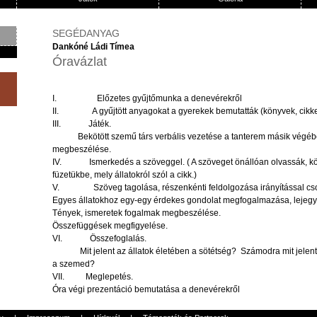
SEGÉDANYAG
Dankóné Ládi Tímea
Óravázlat
I.
Előzetes
gyűjtőmunka
a
denevérekről
II. A
gyűjtött
anyagokat
a
gyerekek
bemutatták
(
könyvek
,
cikk
III.
Játék
.
Bekötött
szemű
társ
verbális
vezetése
a
tanterem
másik
végéb
megbeszélése
.
IV.
Ismerkedés
a
szöveggel
. ( A
szöveget
önállóan
olvassák
,
k
füzetükbe
,
mely
állatokról
szól
a
cikk
.)
V.
Szöveg
tagolása
,
részenkénti
feldolgozása
irányítással
cs
Egyes
állatokhoz
egy-egy
érdekes
gondolat
megfogalmazása
,
lejeg
Tények
,
ismeretek
fogalmak
megbeszélése
.
Összefüggések
megfigyelése
.
VI.
Összefoglalás
.
Mit
jelent
az
állatok
életében
a
sötétség
?
Számodra
mit
jelent
a
szemed
?
VII.
Meglepetés
.
Óra
végi
prezentáció
bemutatása
a
denevérekről