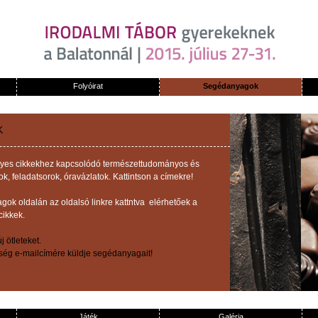
Folyóirat
Segédanyagok
K
z egyes cikkekhez kapcsolódó természettudományos és
 feladatsorok, óravázlatok. Kattintson a címekre!
ok oldalán az oldalsó linkre kattntva elérhetőek a
cikkek.
 ötleteket.
őség e-mailcímére küldje segédanyagait!
Játék
Galéria