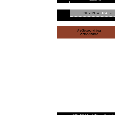
«
»
2012/19
184
A sötétség világa
Victor András