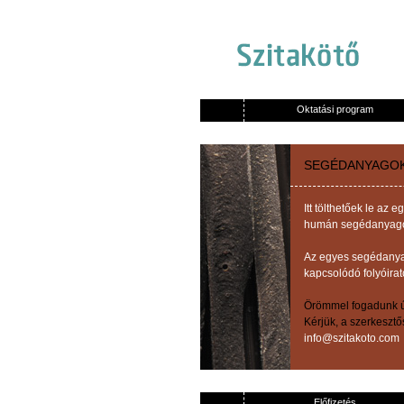
Oktatási program
SEGÉDANYAGO
Itt tölthetőek le a
humán segédanyagok,
Az egyes segédanyag
kapcsolódó folyóirat
Örömmel fogadunk új
Kérjük, a szerkeszt
info@szitakoto.com
Előfizetés