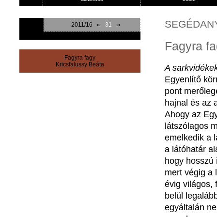
SEGÉDAN
«
»
2011/16
31
Fagyra fa
Fagyra fagy
Kricsfalussy Beáta
A
sarkvidéke
Egyenlítő
kör
pont
merőleg
hajnal
és
az
Ahogy
az
Egy
látszólagos
m
emelkedik
a
a
látóhatár
al
hogy
hosszú
mert
végig
a
évig
világos
,
belül
legaláb
egyáltalán
n