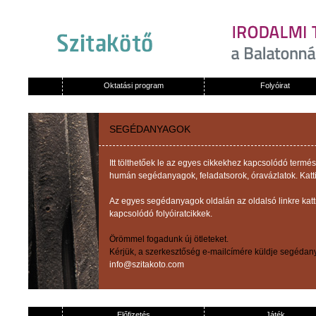
Oktatási program
Folyóirat
SEGÉDANYAGOK
Itt tölthetőek le az egyes cikkekhez kapcsolódó term
humán segédanyagok, feladatsorok, óravázlatok. Katti
Az egyes segédanyagok oldalán az oldalsó linkre kat
kapcsolódó folyóiratcikkek.
Örömmel fogadunk új ötleteket.
Kérjük, a szerkesztőség e-mailcímére küldje segédany
info@szitakoto.com
Előfizetés
Játék