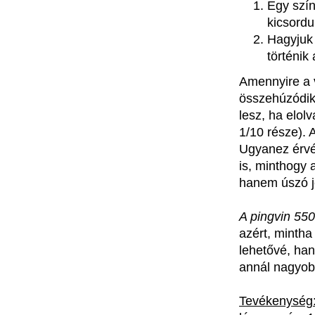
Egy szín
kicsordul
Hagyjuk 
történik 
Amennyire a v
összehúzódik
lesz, ha elolv
1/10 része). 
Ugyanez érvé
is, minthogy 
hanem úszó j
A pingvin 55
azért, minth
lehetővé, ha
annál nagyob
Tevékenység