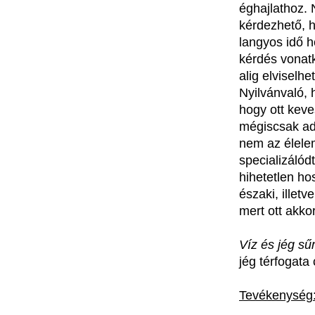
éghajlathoz
.
kérdezhető
,
langyos
idő
h
kérdés
vonat
alig
elviselhe
Nyilvánvaló
,
hogy
ott
keve
mégiscsak
ad
nem
az
élele
specializálód
hihetetlen
ho
északi
,
illetve
mert
ott
akko
Víz
és
jég
sű
jég térfogata
Tevékenység