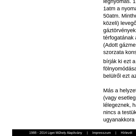
légnyomás. 1
1atm a nyomá
50atm. Mintho
közeli) leveg
gáztörvények
térfogatának 
(Adott gázme
szorzata kons
bírják ki ezt
fölnyomódása
belülről ezt 
Más a helyzet
(vagy esetleg
lélegeznek, h
nincs a testü
ugyanakkora 
1988 - 2014 Liget Műhely Alapítvány
|
Impresszum
|
Hírlevél