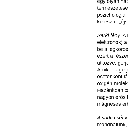
egy
olyan
na
természetes
pszichológiai
keresztül
„éj
Sarki
fény
. A
elektronok
) 
be a
légkörb
ezért
a
része
ütközve
,
gerj
Amikor
a
gerj
esetenként
l
oxigén-molek
Hazánkban
c
nagyon
erős
mágneses
er
A
sarki
csér
k
mondhatunk