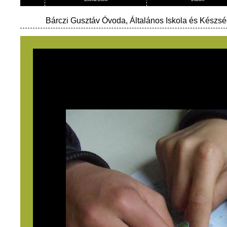
Bárczi Gusztáv Óvoda, Általános Iskola és Készség