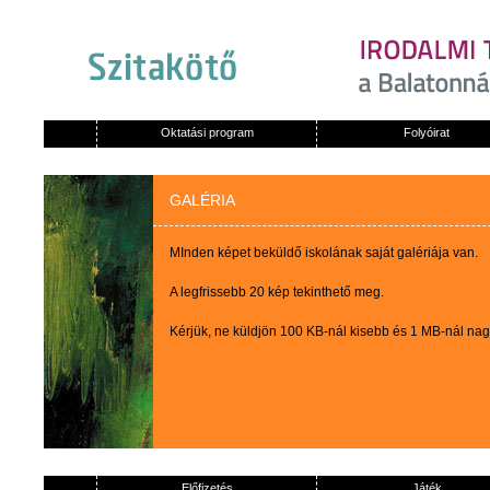
Oktatási program
Folyóirat
GALÉRIA
MInden képet beküldő iskolának saját galériája van.
A legfrissebb 20 kép tekinthető meg.
Kérjük, ne küldjön 100 KB-nál kisebb és 1 MB-nál na
Előfizetés
Játék