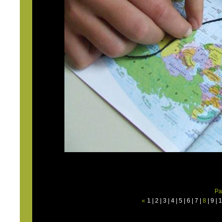
Pa
«
1
|
2
|
3
|
4
|
5
|
6
|
7
|
8
|
9
|
1