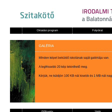
Oktatási program
Folyóirat
GALÉRIA
MInden képet beküldő iskolának saját galériája van.
A legfrissebb 20 kép tekinthető meg.
Kérjük, ne küldjön 100 KB-nál kisebb és 1 MB-nál na
Előfizetés
Játék