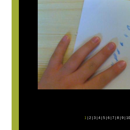
1
|
2
|
3
|
4
|
5
|
6
|
7
|
8
|
9
|
1