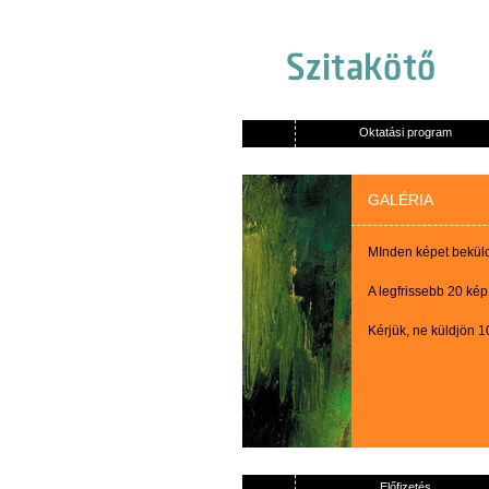
Oktatási program
GALÉRIA
MInden képet beküldő
A legfrissebb 20 kép
Kérjük, ne küldjön 
Előfizetés