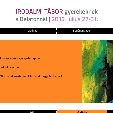
Folyóirat
Segédanyagok
 iskolának saját galériája van.
 tekinthető meg.
100 KB-nál kisebb és 1 MB-nál nagyobb képet!
Játék
Galéria