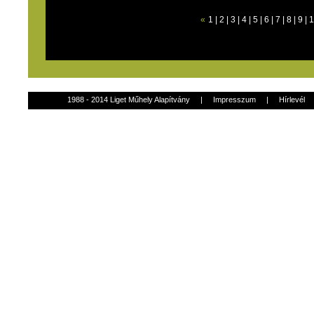
«
1
|
2
|
3
|
4
|
5
|
6
|
7
|
8
|
9
|
1
1988 - 2014 Liget Műhely Alapítvány
|
Impresszum
|
Hírlevél