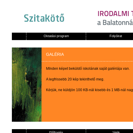
Oktatási program
Folyóirat
GALÉRIA
MInden képet beküldő iskolának saját galériája van.
A legfrissebb 20 kép tekinthető meg.
Kérjük, ne küldjön 100 KB-nál kisebb és 1 MB-nál na
Előfizetés
Játék