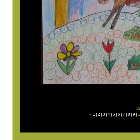
S
«
1
|
2
|
3
|
4
|
5
|
6
|
7
|
8
|
9
|
1