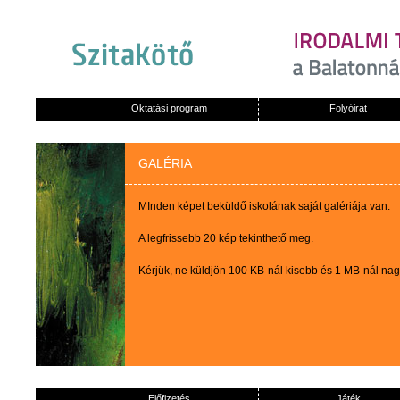
Oktatási program
Folyóirat
GALÉRIA
MInden képet beküldő iskolának saját galériája van.
A legfrissebb 20 kép tekinthető meg.
Kérjük, ne küldjön 100 KB-nál kisebb és 1 MB-nál na
Előfizetés
Játék