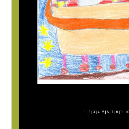
1
|
2
|
3
|
4
|
5
|
6
|
7
|
8
|
9
|
1