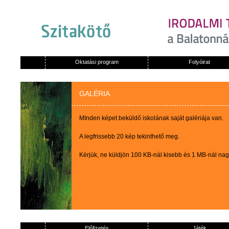
Oktatási program
Folyóirat
GALÉRIA
MInden képet beküldő iskolának saját galériája van.
A legfrissebb 20 kép tekinthető meg.
Kérjük, ne küldjön 100 KB-nál kisebb és 1 MB-nál na
Előfizetés
Játék