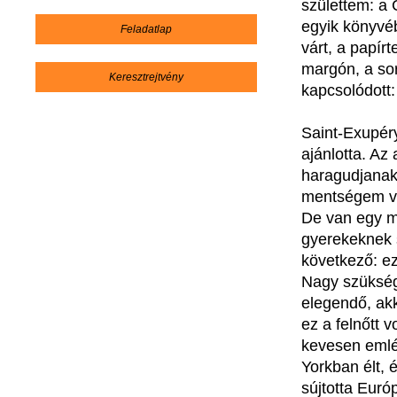
születtem: a 
egyik könyvé
Feladatlap
várt, a papírt
margón, a sor
Keresztrejtvény
kapcsolódott
Saint-Exupéry
ajánlotta. Az
haragudjanak,
mentségem van
De van egy m
gyerekeknek 
következő: ez
Nagy szükség
elegendő, ak
ez a felnőtt v
kevesen emlé
Yorkban élt, 
sújtotta Eur