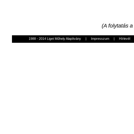
(A folytatás 
1988 - 2014 Liget Műhely Alapítvány
|
Impresszum
|
Hírlevél