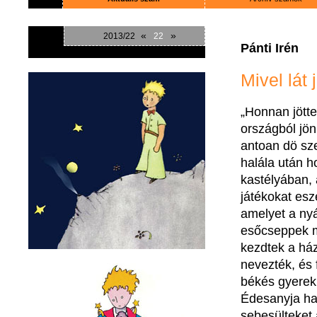
«
»
2013/22
22
Pánti Irén
Mivel lát
„Honnan jött
országból jön
antoan dö sze
halála után h
kastélyában, 
játékokat esze
amelyet a nyá
esőcseppek me
kezdtek a ház
nevezték, és 
békés gyerekk
Édesanyja had
sebesülteket 