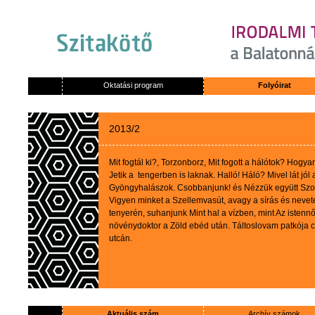
Oktatási program
Folyóirat
2013/2
Mit
fogtál
ki
?,
Torzonborz
,
Mit
fogott
a
hálótok
?
Hogya
Jetik
a
tengerben
is
laknak
.
Halló
!
Háló
?
Mivel
lát
jól
Gyöngyhalászok
.
Csobbanjunk
!
és
Nézzük
együtt
Szo
Vigyen
minket
a
Szellemvasút
,
avagy
a
sírás
és
nevet
tenyerén
,
suhanjunk
Mint
hal
a
vízben
, mint
Az
istenn
növénydoktor
a
Zöld
ebéd
után
.
Táltoslovam
patkója
c
utcán
.
Aktuális szám
Archív számok