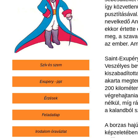
így közvetle
pusztításáva
nevelkedő Ant
ekkor értette
meg, a szavak
az ember. Am
Saint-Exupé
Szív és szem
Veszélyes
be
kiszabadított
akarta
megte
Exupery - ppt
200
kilométer
végrehajtania
Érzések
nélkül
,
míg
rá
a
kalandból
s
Feladatlap
A borzas hajú
Irodalom óravázlat
képzeletében.