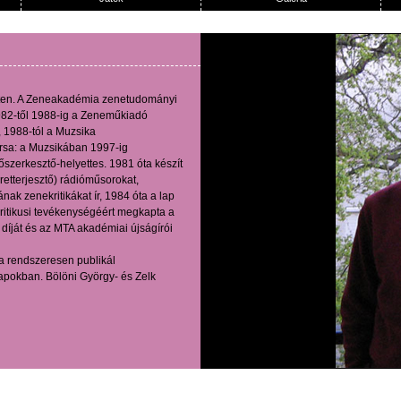
ten. A Zeneakadémia zenetudományi
982-től 1988-ig a Zeneműkiadó
 1988-tól a Muzsika
sa: a Muzsikában 1997-ig
őszerkesztő-helyettes. 1981 óta készít
retterjesztő) rádióműsorokat,
nak zenekritikákat ír, 1984 óta a lap
ritikusi tevékenységéért megkapta a
si díját és az MTA akadémiai újságírói
ta rendszeresen publikál
ilapokban. Bölöni György- és Zelk