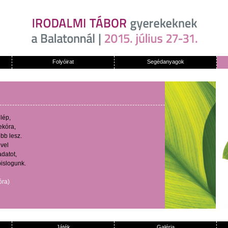
Folyóirat
Segédanyagok
lép
,
ekóra
,
ebb
lesz
.
ivel
adatot
,
pislogunk
.
óra
)
Játék
Galéria