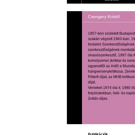
Csengery Kristóf
1957-ben született Budapes
szakán végzett 1983-ban. 1
Irodalmi Szerkesztőségének,
szerkesztőségének munkatár
olvasószerkesztő, 1997 óta f
komolyzenei (kritikai és isme
ugyanettől az évtől a Muzsiká
hangversenykritikusa. Zenek
Péterfi-díjat, az MHB kritiku
díját.
Verseket 1974 óta ír, 1980 ó
folyóiratokban, heti- és nap
Zoltán-díjas.
Publikációk