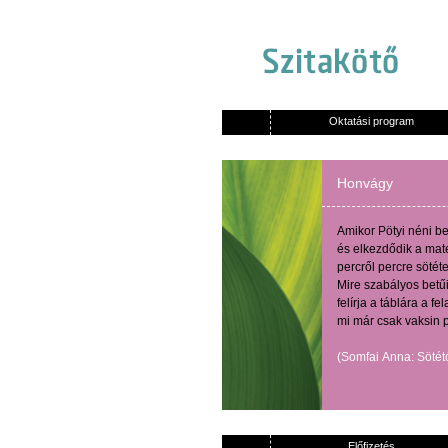
Oktatási program
Honvágy
Amikor
Pötyi
néni
be
és
elkezdődik
a
mat
percről
percre
sötét
Mire
szabályos
betű
felírja
a
táblára
a
fel
mi
már
csak
vaksin
(
Somfai
Anna:
Sötét
Előfizetés