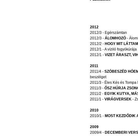
2012
2012/3 - Egérszámtan
2012/3 -
ÁLOMHOZÓ
- Álom
2012/2 -
HOGY MIT LÁTTA
2012/1 - A víziló fogyókúrája
2012/1 -
VIZET ÁRASZT, V
2011
2011/4 -
SZÓBESZÉD HÓE
beszélget
2011/3 - Éles Kés és Tompa
2011/3 -
ŐSZ HÚRJA ZSON
2011/2 -
EGYIK KUTYA, MÁ
2011/1 -
VIRÁGVERSEK
- Zs
2010
2010/1 -
MOST KEZDŐDIK A.
2009
2009/4 -
DECEMBERI VER