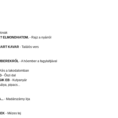
lovak
M? ELMONDHATOM.
- Rajz a nyárról
IHART KAVAR
- Találós vers
MBEREKRŐL
- A hóember a fagylaltjával
 Kés a lakodalomban
G
- Őszi dal
SIK EB
- Kutyanyár
álya, pipacs...
..
- Madárszárny írja
SEK
- Mézes tej