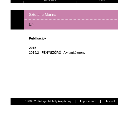
Sztefanu Marina
(...)
Publikációk
2015
2015/2 -
FÉNYSZÓRÓ
- A világítótorony
1988 - 2014 Liget Műhely Alapítvány
|
Impresszum
|
Hírlevél