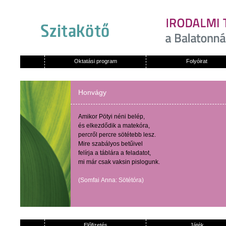
Oktatási program
Folyóirat
Honvágy
Amikor
Pötyi
néni
belép
,
és
elkezdődik
a
matekóra
,
percről
percre
sötétebb
lesz
.
Mire
szabályos
betűivel
felírja
a
táblára
a
feladatot
,
mi
már
csak
vaksin
pislogunk
.
(
Somfai
Anna:
Sötétóra
)
Előfizetés
Játék