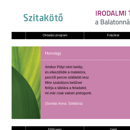
Oktatási program
Folyóirat
Honvágy
Amikor
Pötyi
néni
belép
,
és
elkezdődik
a
matekóra
,
percről
percre
sötétebb
lesz
.
Mire
szabályos
betűivel
felírja
a
táblára
a
feladatot
,
mi
már
csak
vaksin
pislogunk
.
(
Somfai
Anna:
Sötétóra
)
Előfizetés
Játék