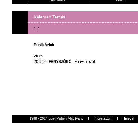
Kelemen Tamás
(...)
Publikációk
2015
2015/2 -
FÉNYSZÓRÓ
- Fénykalózok
1988 - 2014 Liget Műhely Alapítvány
|
Impresszum
|
Hírlevél