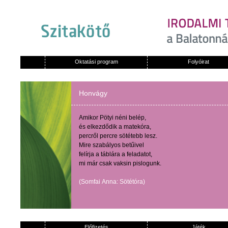
Oktatási program
Folyóirat
Honvágy
Amikor
Pötyi
néni
belép
,
és
elkezdődik
a
matekóra
,
percről
percre
sötétebb
lesz
.
Mire
szabályos
betűivel
felírja
a
táblára
a
feladatot
,
mi
már
csak
vaksin
pislogunk
.
(
Somfai
Anna:
Sötétóra
)
Előfizetés
Játék