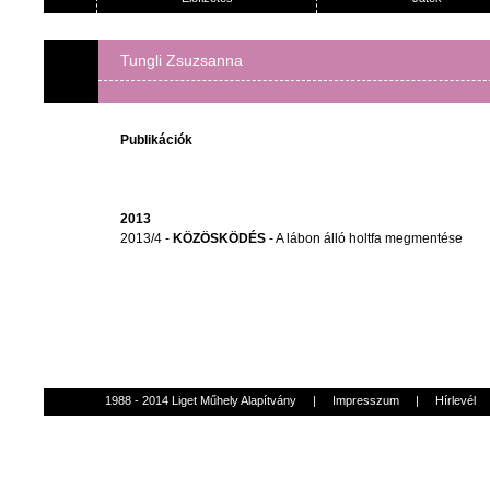
Tungli Zsuzsanna
Publikációk
2013
2013/4 -
KÖZÖSKÖDÉS
- A lábon álló holtfa megmentése
1988 - 2014 Liget Műhely Alapítvány
|
Impresszum
|
Hírlevél