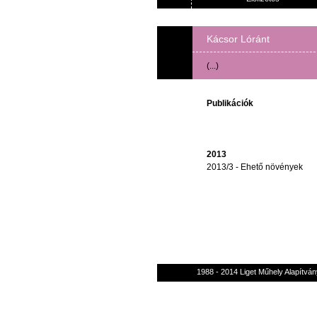
Kácsor Lóránt
(...)
Publikációk
2013
2013/3 - Ehető növények
1988 - 2014 Liget Műhely Alapítván