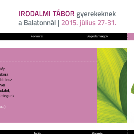
Folyóirat
Segédanyagok
lép
,
ekóra
,
ebb
lesz
.
ivel
adatot
,
pislogunk
.
óra
)
Játék
Galéria