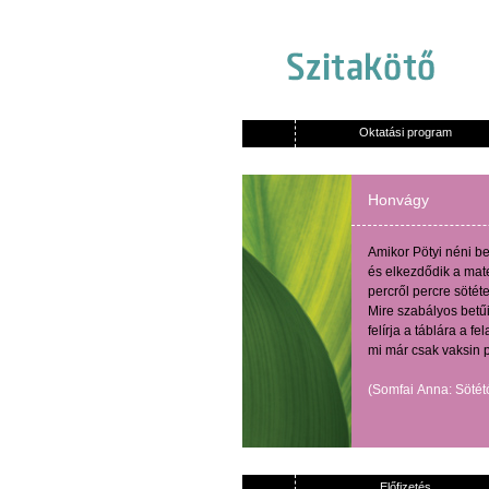
Oktatási program
Honvágy
Amikor
Pötyi
néni
be
és
elkezdődik
a
mat
percről
percre
sötét
Mire
szabályos
betű
felírja
a
táblára
a
fel
mi
már
csak
vaksin
(
Somfai
Anna:
Sötét
Előfizetés