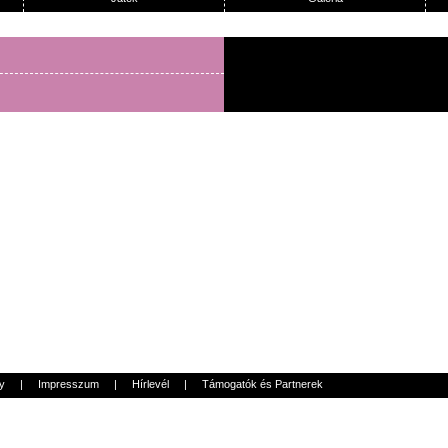
y
|
Impresszum
|
Hírlevél
|
Támogatók és Partnerek