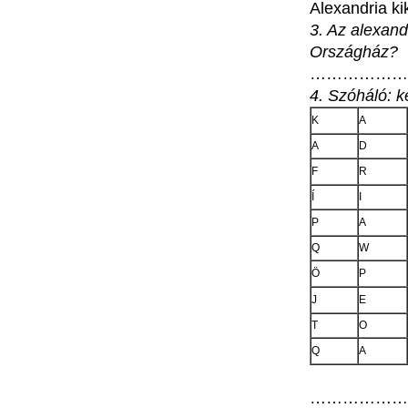
Alexandria
ki
3.
Az
alexand
Országház
?
………………
4.
Szóháló
:
k
K
A
A
D
F
R
Í
I
P
A
Q
W
Ö
P
J
E
T
O
Q
A
………………