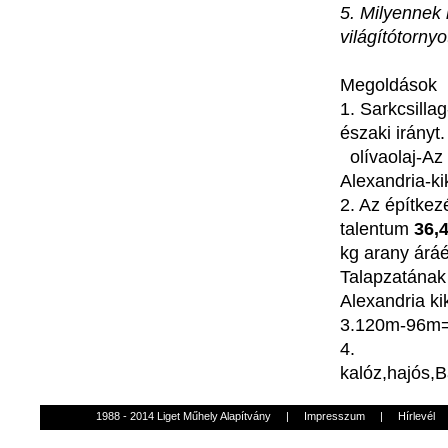
5.
Milyennek
világítótornyo
Megoldások
1.
Sarkcsillag
északi
irányt
.
olívaolaj-Az
Alexandria-ki
2.
Az
építkez
talentum
36,
kg
arany
áráé
Talapzatának
Alexandria
ki
3.120m-96m
4.
kalóz,hajós,B
1988 - 2014 Liget Műhely Alapítvány
|
Impresszum
|
Hírlevél