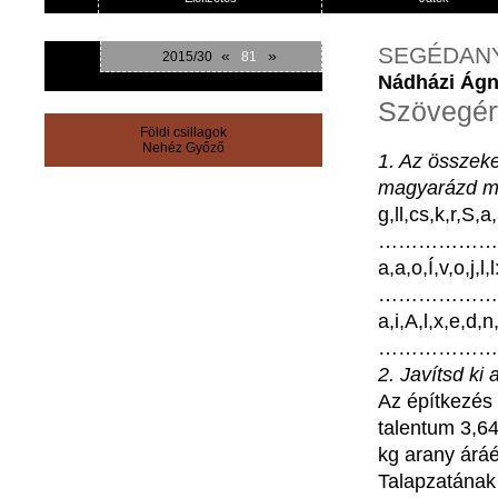
SEGÉDAN
«
»
2015/30
81
Nádházi Ág
Szövegért
Földi csillagok
Nehéz Győző
1.
Az
összeke
magyarázd
m
g,
ll
,cs,k,r,S,a,
………………
a,a,o,
Í
,v,o,j,l,l
………………
a,i,A,l,x,e,d,n,
………………
2.
Javítsd
ki
Az
építkezés
talentum
3,6
kg
arany
áráé
Talapzatának