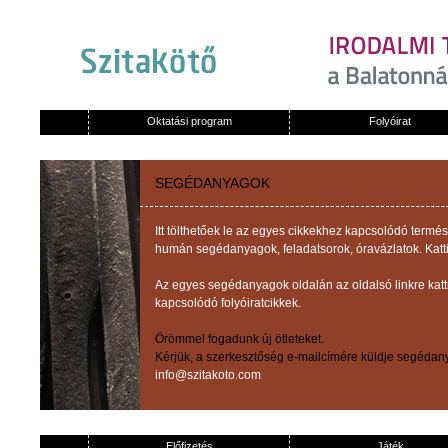
Oktatási program
Folyóirat
SEGÉDANYAGOK
Itt tölthetőek le az egyes cikkekhez kapcsolódó term
humán segédanyagok, feladatsorok, óravázlatok. Katti
Az egyes segédanyagok oldalán az oldalsó linkre kat
kapcsolódó folyóiratcikkek.
Örömmel fogadunk új ötleteket.
Kérjük, a szerkesztőség e-mailcímére küldje segédany
info@szitakoto.com
Előfizetés
Játék