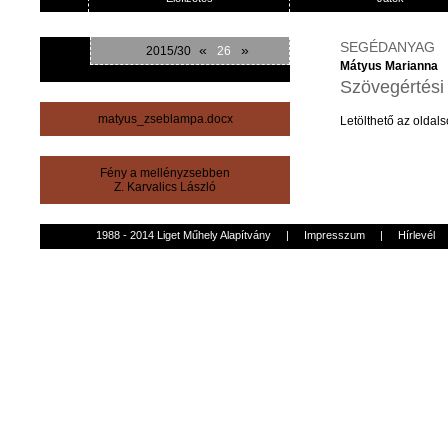
SEGÉDANYAG
«
»
2015/30
26
Mátyus Marianna
Szövegértési 
matyus_zseblampa.docx
Letölthető
az
oldals
Fény a mellényzsebben
Z. Karvalics László
1988 - 2014 Liget Műhely Alapítvány
|
Impresszum
|
Hírlevél