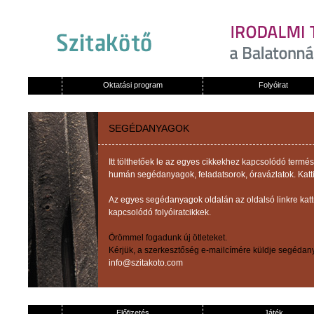
Oktatási program
Folyóirat
SEGÉDANYAGOK
Itt tölthetőek le az egyes cikkekhez kapcsolódó term
humán segédanyagok, feladatsorok, óravázlatok. Katti
Az egyes segédanyagok oldalán az oldalsó linkre kat
kapcsolódó folyóiratcikkek.
Örömmel fogadunk új ötleteket.
Kérjük, a szerkesztőség e-mailcímére küldje segédany
info@szitakoto.com
Előfizetés
Játék