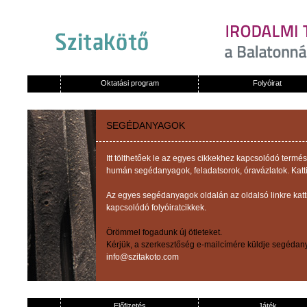
Oktatási program
Folyóirat
SEGÉDANYAGOK
Itt tölthetőek le az egyes cikkekhez kapcsolódó term
humán segédanyagok, feladatsorok, óravázlatok. Katti
Az egyes segédanyagok oldalán az oldalsó linkre kat
kapcsolódó folyóiratcikkek.
Örömmel fogadunk új ötleteket.
Kérjük, a szerkesztőség e-mailcímére küldje segédany
info@szitakoto.com
Előfizetés
Játék