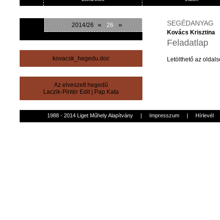
SEGÉDANYAG
«
»
2014/26
26
Kovács Krisztina
Feladatlap
kovacsk_hegedu.doc
Letölthető
az
oldals
Az elveszett hegedű
Laczik-Pintér Edit
|
Pap Kata
1988 - 2014 Liget Műhely Alapítvány
|
Impresszum
|
Hírlevél