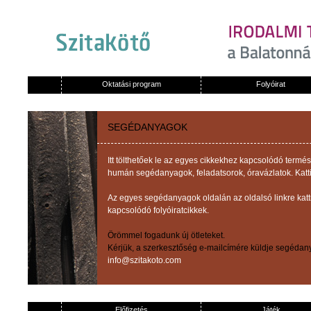
Oktatási program
Folyóirat
SEGÉDANYAGOK
Itt tölthetőek le az egyes cikkekhez kapcsolódó term
humán segédanyagok, feladatsorok, óravázlatok. Katti
Az egyes segédanyagok oldalán az oldalsó linkre kat
kapcsolódó folyóiratcikkek.
Örömmel fogadunk új ötleteket.
Kérjük, a szerkesztőség e-mailcímére küldje segédany
info@szitakoto.com
Előfizetés
Játék