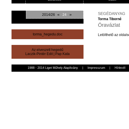
SEGÉDANYAG
«
»
2014/26
24
Torma Tiborné
Óravázlat
torma_hegedu.doc
Letölthető
az
oldals
Az elveszett hegedű
Laczik-Pintér Edit
|
Pap Kata
1988 - 2014 Liget Műhely Alapítvány
|
Impresszum
|
Hírlevél