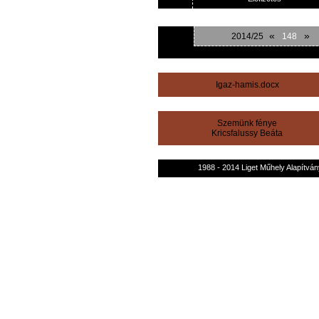
«
»
2014/25
148
Igaz-hamis.docx
Szemünk fénye
Kricsfalussy Beáta
1988 - 2014 Liget Műhely Alapítván