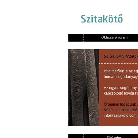
Oktatási program
SEGÉDANYAGO
Itt tölthetőek le a
humán segédanyagok,
Az egyes segédanyag
kapcsolódó folyóirat
Örömmel fogadunk új
Kérjük, a szerkeszt
info@szitakoto.com
Előfizetés