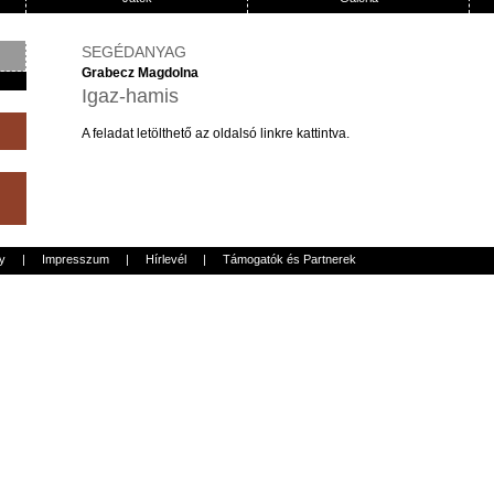
SEGÉDANYAG
Grabecz Magdolna
Igaz-hamis
A
feladat
letölthető
az
oldalsó
linkre
kattintva
.
y
|
Impresszum
|
Hírlevél
|
Támogatók és Partnerek