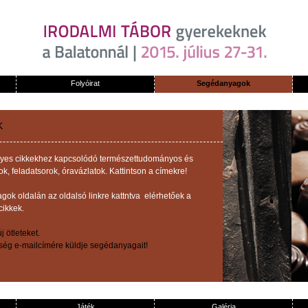
Folyóirat
Segédanyagok
K
z egyes cikkekhez kapcsolódó természettudományos és
 feladatsorok, óravázlatok. Kattintson a címekre!
ok oldalán az oldalsó linkre kattntva elérhetőek a
cikkek.
 ötleteket.
őség e-mailcímére küldje segédanyagait!
Játék
Galéria