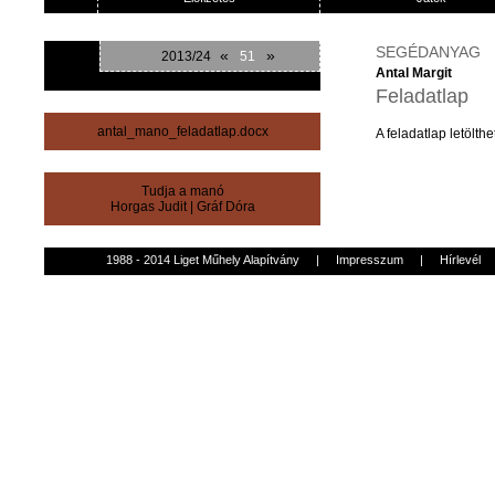
SEGÉDANYAG
«
»
2013/24
51
Antal Margit
Feladatlap
antal_mano_feladatlap.docx
A
feladatlap
letölthe
Tudja a manó
Horgas Judit
|
Gráf Dóra
1988 - 2014 Liget Műhely Alapítvány
|
Impresszum
|
Hírlevél