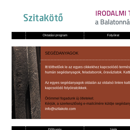
Oktatási program
Folyóirat
SEGÉDANYAGOK
Itt tölthetőek le az egyes cikkekhez kapcsolódó term
humán segédanyagok, feladatsorok, óravázlatok. Katti
Az egyes segédanyagok oldalán az oldalsó linkre kat
kapcsolódó folyóiratcikkek.
Örömmel fogadunk új ötleteket.
Kérjük, a szerkesztőség e-mailcímére küldje segédany
info@szitakoto.com
Előfizetés
Játék