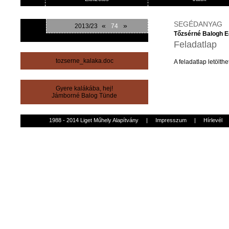
SEGÉDANYAG
«
»
2013/23
74
Tőzsérné Balogh E
Feladatlap
tozserne_kalaka.doc
A
feladatlap
letölthe
Gyere kalákába, hej!
Jámborné Balog Tünde
1988 - 2014 Liget Műhely Alapítvány
|
Impresszum
|
Hírlevél