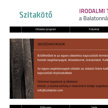
Oktatási program
Folyóirat
SEGÉDANYAGOK
Itt tölthetőek le az egyes cikkekhez kapcsolódó term
humán segédanyagok, feladatsorok, óravázlatok. Katti
Az egyes segédanyagok oldalán az oldalsó linkre kat
kapcsolódó folyóiratcikkek.
Örömmel fogadunk új ötleteket.
Kérjük, a szerkesztőség e-mailcímére küldje segédany
info@szitakoto.com
Előfizetés
Játék