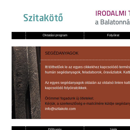
Oktatási program
Folyóirat
SEGÉDANYAGOK
Itt tölthetőek le az egyes cikkekhez kapcsolódó term
humán segédanyagok, feladatsorok, óravázlatok. Katti
Az egyes segédanyagok oldalán az oldalsó linkre kat
kapcsolódó folyóiratcikkek.
Örömmel fogadunk új ötleteket.
Kérjük, a szerkesztőség e-mailcímére küldje segédany
info@szitakoto.com
Előfizetés
Játék