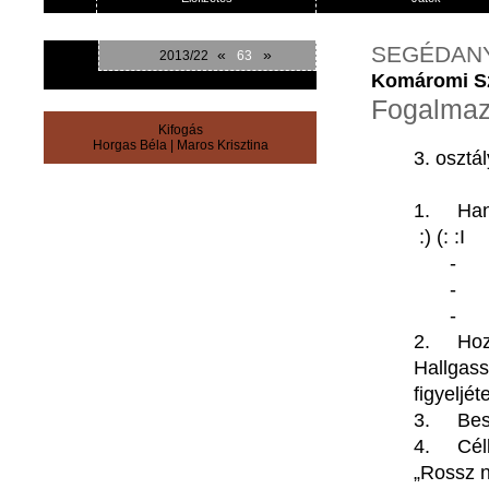
SEGÉDAN
«
»
2013/22
63
Komáromi Sz
Fogalmaz
Kifogás
Horgas Béla
|
Maros Krisztina
3.
osztál
1.
Han
:) (: :I
-
2.
Ho
Hallgas
figyeljét
3.
Bes
4.
Cél
„Rossz