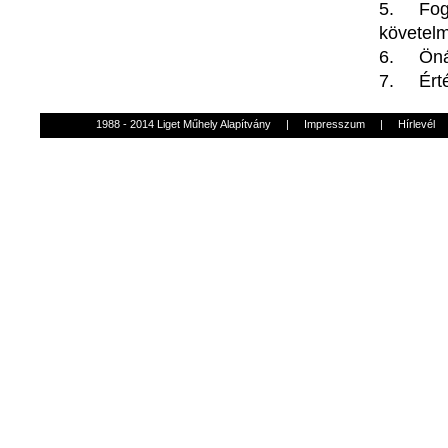
5.
Fo
követel
6.
Öná
7.
Ért
1988 - 2014 Liget Műhely Alapítvány
|
Impresszum
|
Hírlevél