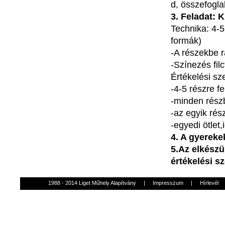
d,
összefogla
3.
Feladat
:
K
Technika
: 4-
formák
)
-A
részekbe
r
-Színezés
fil
Értékelési
sz
-4-5
részre
fe
-minden
rész
-az
egyik
rés
-egyedi
ötlet
,
4. A
gyereke
5.Az
elkészü
értékelési
s
1988 - 2014 Liget Műhely Alapítvány
|
Impresszum
|
Hírlevél