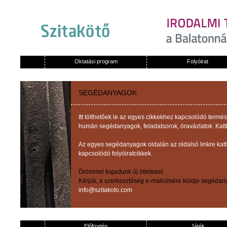
Oktatási program
Folyóirat
SEGÉDANYAGOK
Itt tölthetőek le az egyes cikkekhez kapcsolódó term
humán segédanyagok, feladatsorok, óravázlatok. Katti
Az egyes segédanyagok oldalán az oldalsó linkre kat
kapcsolódó folyóiratcikkek.
Örömmel fogadunk új ötleteket.
Kérjük, a szerkesztőség e-mailcímére küldje segédany
info@szitakoto.com
Előfizetés
Játék