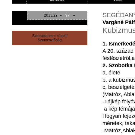
SEGÉDAN
«
»
2013/22
97
Vargáné Pálf
Kubizmus
Szobotka Imre képeit!
Szerkesztőség
1.
Ismerked
A 20.
század
festészetről
,
2.
Szobotka
a,
élete
b, a
kubizmu
c,
beszélgeté
(
Matróz
,
Abla
-Tájkép
folyó
a
kép
témája
Hogyan
fejez
méretek
,
tak
-Matróz
,
Abla