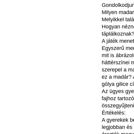
Gondolkodju
Milyen
madar
Melyikkel
tal
Hogyan
nézn
táplálkoznak
A
játék
mene
Egyszerű
me
mit
is
ábrázo
háttérszínei
szerepel
a
ma
ez
a
madár
?
gólya
gilice
c
Az
ügyes
gy
fajhoz
tartozó
összegyűjten
Értékelés
:
A
gyerekek
b
legjobban
és