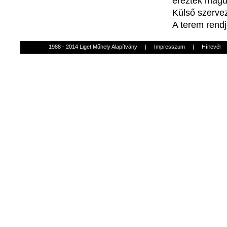
érezték
magu
Külső
szerve
A
terem
rend
1988 - 2014 Liget Műhely Alapítvány
|
Impresszum
|
Hírlevél