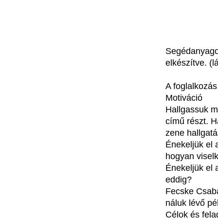
Segédanyag
elkészítve
. (
l
A
foglalkozás
Motiváció
Hallgassuk
me
című
részt
. 
zene
hallgat
Énekeljük
el
hogyan
visel
Énekeljük
el 
eddig
?
Fecske
Csab
náluk
lévő
pé
Célok
és
fela