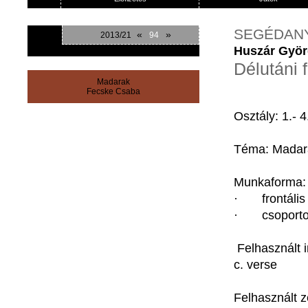
SEGÉDAN
«
»
2013/21
94
Huszár Gyö
Délutáni 
Madarak
Fecske Csaba
Osztály: 1.- 4
Téma
:
Madar
Munkaforma
:
·
frontális
·
csoport
Felhasznált
c. verse
Felhasznált
z