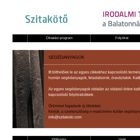
Oktatási program
Folyóirat
SEGÉDANYAGOK
Itt tölthetőek le az egyes cikkekhez kapcsolódó term
humán segédanyagok, feladatsorok, óravázlatok. Katti
Az egyes segédanyagok oldalán az oldalsó linkre kat
kapcsolódó folyóiratcikkek.
Örömmel fogadunk új ötleteket.
Kérjük, a szerkesztőség e-mailcímére küldje segédany
info@szitakoto.com
Előfizetés
Játék