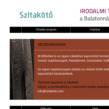
Oktatási program
Folyóirat
SEGÉDANYAGOK
Itt tölthetőek le az egyes cikkekhez kapcsolódó term
humán segédanyagok, feladatsorok, óravázlatok. Katti
Az egyes segédanyagok oldalán az oldalsó linkre kat
kapcsolódó folyóiratcikkek.
Örömmel fogadunk új ötleteket.
Kérjük, a szerkesztőség e-mailcímére küldje segédany
info@szitakoto.com
Előfizetés
Játék