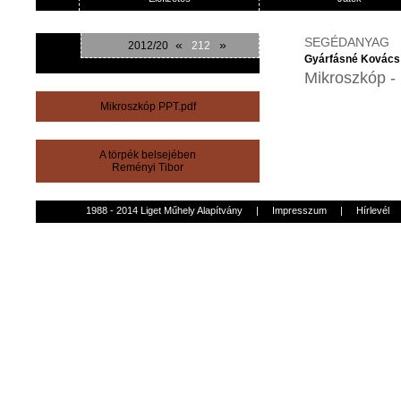
SEGÉDANYAG
«
»
2012/20
212
Gyárfásné Kovács
Mikroszkóp - 
Mikroszkóp PPT.pdf
A törpék belsejében
Reményi Tibor
1988 - 2014 Liget Műhely Alapítvány
|
Impresszum
|
Hírlevél