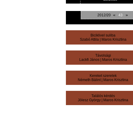
«
»
2012/20
43
Biciklivel suliba
Szabó Attila
|
Maros Krisztina
Távolsági
Lackfi János
|
Maros Krisztina
Kereket szerelek
Németh Bálint
|
Maros Krisztina
Találós kérdés
Jólesz György
|
Maros Krisztina