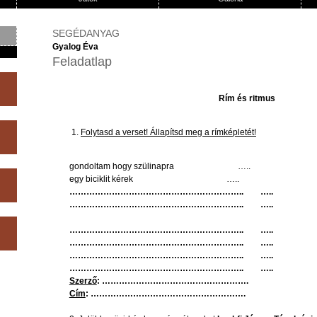
SEGÉDANYAG
Gyalog Éva
Feladatlap
Rím
és
ritmus
Folytasd
a
verset
!
Állapítsd
meg a
rímképletét
!
gondoltam
hogy
szülinapra
…..
egy
biciklit
kérek
…..
…………………………………………………….. …..
…………………………………………………….. …..
…………………………………………………….. …..
…………………………………………………….. …..
…………………………………………………….. …..
…………………………………………………….. …..
Szerző
: …………………………………………….
Cím
: ……………………………………………….