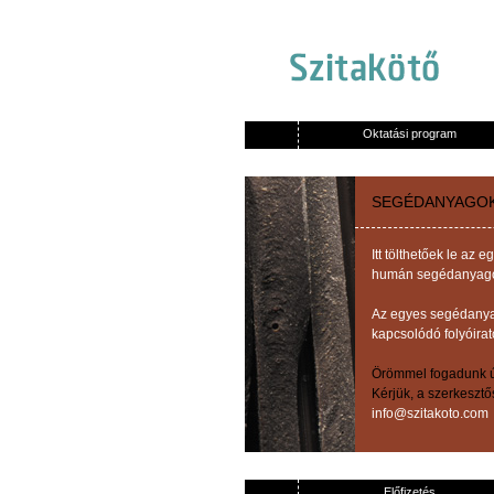
Oktatási program
SEGÉDANYAGO
Itt tölthetőek le a
humán segédanyagok,
Az egyes segédanyag
kapcsolódó folyóirat
Örömmel fogadunk új
Kérjük, a szerkeszt
info@szitakoto.com
Előfizetés