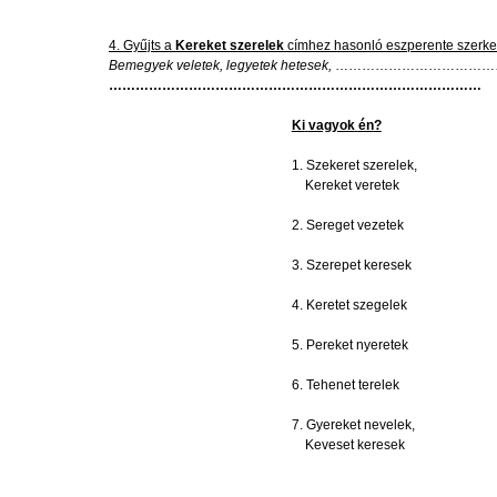
4.
Gyűjts
a
Kereket
szerelek
címhez
hasonló
eszperente
szerke
Bemegyek
veletek
,
legyetek
hetesek
,
…………………………………
…………………………………………………………………………
Ki
vagyok
én
?
1.
Szekeret
szerelek
,
Kereket
veretek
2.
Sereget
vezetek
3.
Szerepet
keresek
4.
Keretet
szegelek
5.
Pereket
nyeretek
6.
Tehenet
terelek
7.
Gyereket
nevelek
,
Keveset
keresek