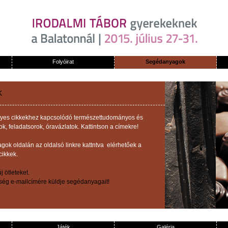
Folyóirat
Segédanyagok
K
z egyes cikkekhez kapcsolódó természettudományos és
 feladatsorok, óravázlatok. Kattintson a címekre!
ok oldalán az oldalsó linkre kattntva elérhetőek a
cikkek.
 ötleteket.
őség e-mailcímére küldje segédanyagait!
Játék
Galéria