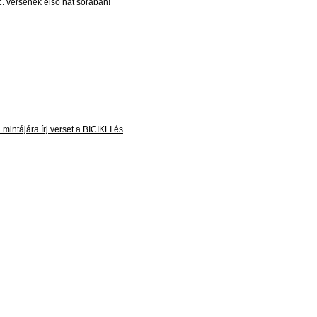
c.
versének
első
hat
sorában
!
R
mintájára
írj
verset
a
BICIKLI
és