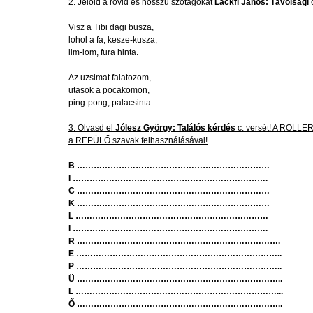
2.
Jelöld
a
rövid
és
hosszú
szótagokat
Lackfi
János
:
Távolsági
Visz
a
Tibi
dagi
busza
,
lohol
a fa,
kesze-kusza
,
lim-lom
,
fura
hinta
.
Az
uzsimat
falatozom
,
utasok
a
pocakomon
,
ping-pong,
palacsinta
.
3.
Olvasd
el
Jólesz
György
:
Találós
kérdés
c.
versét
! A ROLLE
a
REPÜLŐ
szavak
felhasználásával
!
B
……………………………………………………………
I
……………………………………………………………
.
C
……………………………………………………………
K
……………………………………………………………
L
……………………………………………………………
I
……………………………………………………………
.
R
………………………………………………………………
.
E
………………………………………………………………
..
P
………………………………………………………………
..
Ü
………………………………………………………………
..
L
………………………………………………………………
...
Ő
………………………………………………………………
..