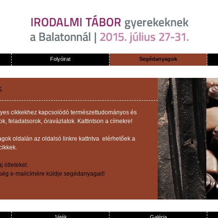
Folyóirat
Segédanyagok
K
z egyes cikkekhez kapcsolódó természettudományos és
 feladatsorok, óravázlatok. Kattintson a címekre!
ok oldalán az oldalsó linkre kattntva elérhetőek a
cikkek.
 ötleteket.
őség e-mailcímére küldje segédanyagait!
Játék
Galéria