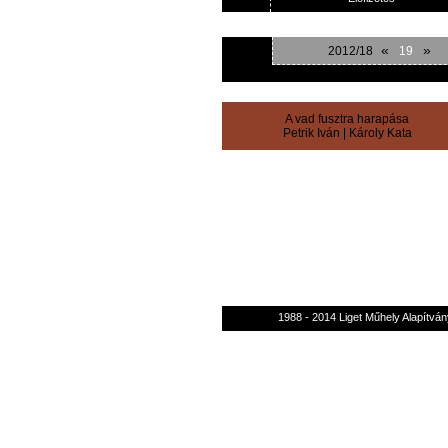
«
»
2012/18
19
A vad fusztra harapása
Petrik Iván
|
Károly Kata
1988 - 2014 Liget Műhely Alapítván