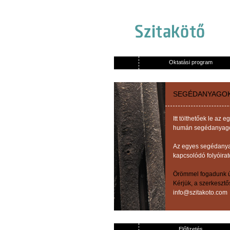
Oktatási program
SEGÉDANYAGO
Itt tölthetőek le a
humán segédanyagok,
Az egyes segédanyag
kapcsolódó folyóirat
Örömmel fogadunk új
Kérjük, a szerkeszt
info@szitakoto.com
Előfizetés