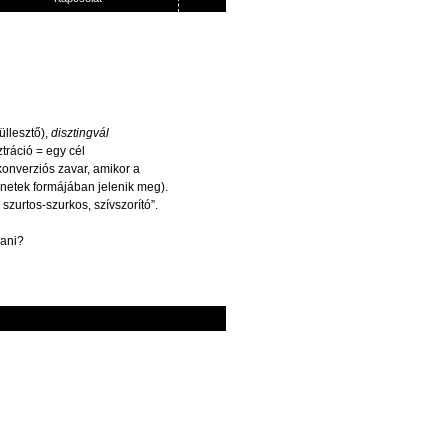
üllesztő
),
disztingvál
ztráció
=
egy
cél
konverziós
zavar
,
amikor
a
ünetek
formájában
jelenik
meg).
,
szurtos-szurkos
,
szívszorító”
.
ani
?