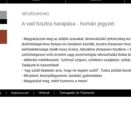
SEGÉDANYAG
A vad fusztra harapása - humán jegyzet
-
Magyarázzuk
meg
az
alábbi
szavakat
:
demoralizáló
(
erkölcsileg
lez
(
különbséget
tesz
/
helyes
és
helytelen
között
/),
fusztra
(
helyesen
frus
elérhetetlensége
miatti
rossz
érzés
),
hiksztéria
(
helyesen
hisztéria
=
szélsőségesen
erős
érzelmi
vagy
pszichológiai
stresszhatás
fizikai
t
-
alliteráló
melléknevek
:
“szörnyű
szigorú
,
színtelen-szagtalan
,
szikár
Találjunk
ki
hasonlókat
!
-
“egy
szülő
képtelen
arra
,
hogy
ne
legyen
szülő”
.
Tudsz
példát
mond
-
Mit
jelent
:
könnyűfegyverek
,
barikád
,
gyámoltalan
.
-
Magyarázd
meg,
miért
humoros
a
mese
!
y
|
Impresszum
|
Hírlevél
|
Támogatók és Partnerek