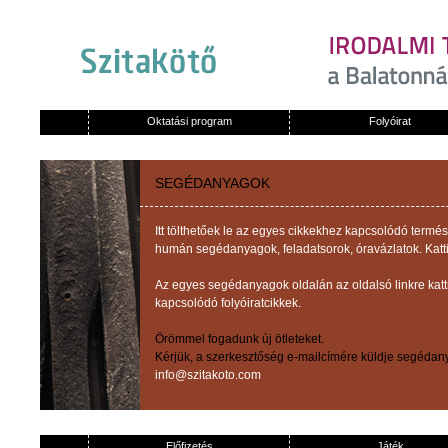
Oktatási program
Folyóirat
SEGÉDANYAGOK
Itt tölthetőek le az egyes cikkekhez kapcsolódó term
humán segédanyagok, feladatsorok, óravázlatok. Katti
Az egyes segédanyagok oldalán az oldalsó linkre kat
kapcsolódó folyóiratcikkek.
Örömmel fogadunk új ötleteket.
Kérjük, a szerkesztőség e-mailcímére küldje segédany
info@szitakoto.com
Előfizetés
Játék