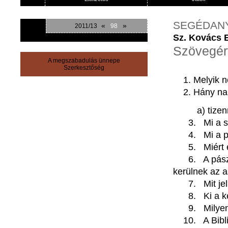
SEGÉDAN
«
»
2011/13
98
Sz. Kovács 
Szövegér
A megszabadulás ünnepe
Szerkesztőség
Melyik 
Hány na
a) t
3. Mi a szé
4. Mi a pász
5. Miért ez
6. A pászkán
kerülnek az a
7. Mit jelké
8. Ki a kér
9. Milyen já
10. A Bibliá