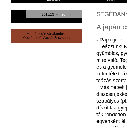
SEGÉDAN
«
»
2011/13
26
A japán c
A japán császár ajándéka
Mészárosné Mácsár Zsuzsanna
- Rajzoljunk 
- Teázzunk! K
gyümölcs, gy
mire való. Te
és a gyümölc
különféle teá
teázás szerta
- Más népek j
díszcserjékke
szabályos (pl
díszítik a gy
fák rendetle
egyenként áll