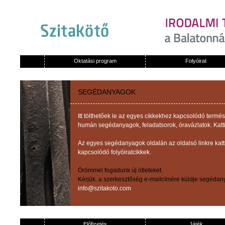
Oktatási program
Folyóirat
SEGÉDANYAGOK
Itt tölthetőek le az egyes cikkekhez kapcsolódó term
humán segédanyagok, feladatsorok, óravázlatok. Katti
Az egyes segédanyagok oldalán az oldalsó linkre kat
kapcsolódó folyóiratcikkek.
Örömmel fogadunk új ötleteket.
Kérjük, a szerkesztőség e-mailcímére küldje segédany
info@szitakoto.com
Előfizetés
Játék