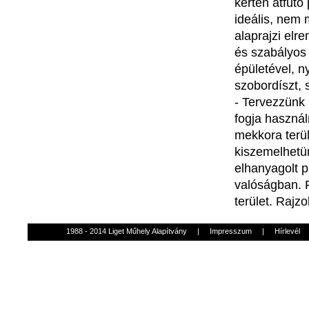
kerten átfutó
ideális, nem 
alaprajzi elr
és szabályos 
épületével, n
szobordíszt, 
- Tervezzünk 
fogja haszná
mekkora terül
kiszemelhetün
elhanyagolt p
valóságban. F
terület. Rajzo
1988 - 2014 Liget Műhely Alapítvány
|
Impresszum
|
Hírlevél