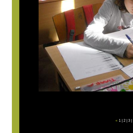
«
1
|
2
|
3
|