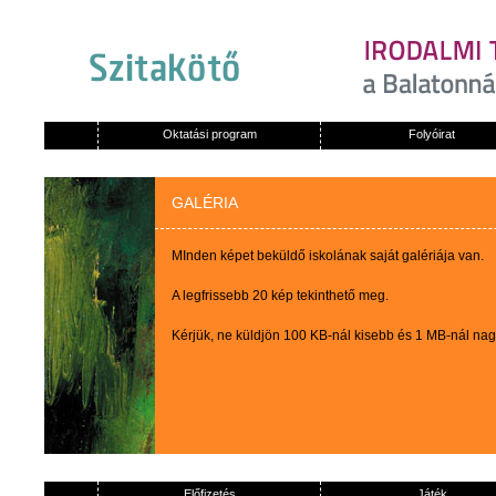
Oktatási program
Folyóirat
GALÉRIA
MInden képet beküldő iskolának saját galériája van.
A legfrissebb 20 kép tekinthető meg.
Kérjük, ne küldjön 100 KB-nál kisebb és 1 MB-nál na
Előfizetés
Játék